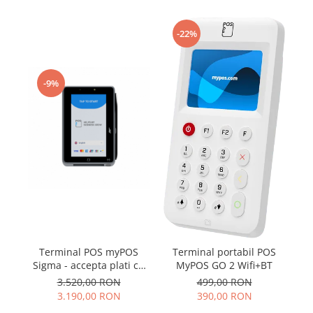
-22%
-9%
Terminal POS myPOS
Terminal portabil POS
Sigma - accepta plati cu
C
MyPOS GO 2 Wifi+BT
cardul
a
3.520,00 RON
499,00 RON
3.190,00 RON
390,00 RON