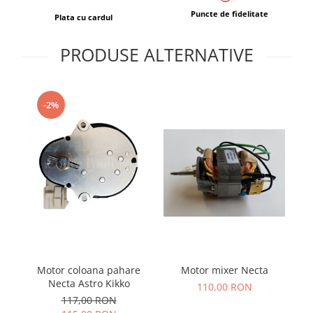
Puncte de fidelitate
Plata cu cardul
PRODUSE ALTERNATIVE
-2%
Motor mixer Necta
Motor coloana pahare
Mo
Necta Astro Kikko
110,00 RON
117,00 RON