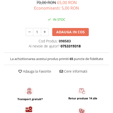
Capsule de Cafea
70,00 RON
65,00 RON
Economisesti:
5,00
RON
Cafea macinata
IN STOC
ADAUGA IN COS
Cod Produs:
098583
Ai nevoie de ajutor?
0753319318
La achizitionarea acestui produs primiti
65
puncte de fidelitate
Adauga la Favorite
Cere informatii
Retur produse 14 zile
Transport gratuit*