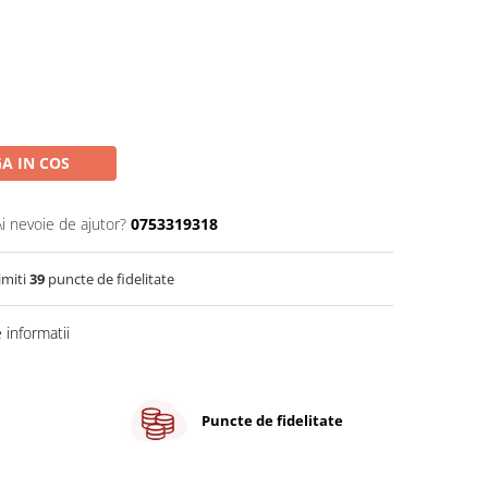
A IN COS
Ai nevoie de ajutor?
0753319318
imiti
39
puncte de fidelitate
informatii
Puncte de fidelitate