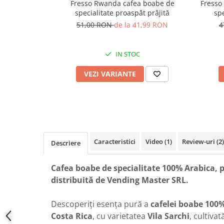
Fresso Rwanda cafea boabe de
Fresso
specialitate proaspăt prăjită
spe
51,00 RON
de la 41,99 RON
4
IN STOC
VEZI VARIANTE
Caracteristici
Video
(1)
Review-uri
(2)
Descriere
Cafea boabe de specialitate 100% Arabica, p
distribuită de Vending Master SRL.
Descoperiți esența pură a
cafelei boabe 100%
Costa Rica
, cu varietatea
Vila Sarchi
, cultiva