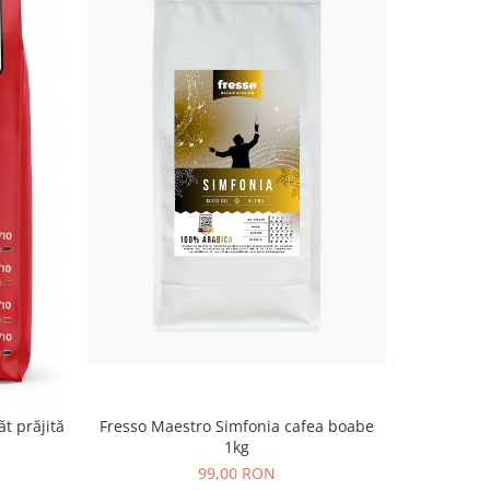
-2%
Fresso Maestro Simfonia cafea boabe
Fresso 
t prăjită
1kg
99,00 RON
7