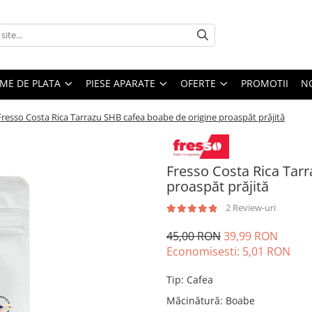
EME DE PLATA
PIESE APARATE
OFERTE
PROMOTII
N
Fresso Costa Rica Tarrazu SHB cafea boabe de origine proaspăt prăjită
Fresso Costa Rica Tar
proaspăt prăjită
2 Review-uri
45,00 RON
39,99 RON
Economisesti:
5,01
RON
Tip
:
Cafea
Măcinătură
:
Boabe