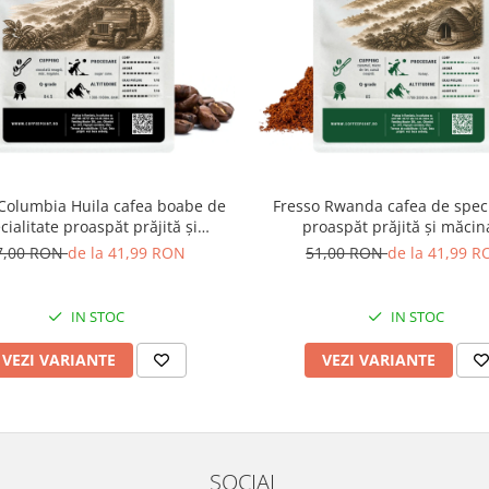
Columbia Huila cafea boabe de
Fresso Rwanda cafea de speci
cialitate proaspăt prăjită și
proaspăt prăjită și măcin
decofeinizată
7,00 RON
de la 41,99 RON
51,00 RON
de la 41,99 
IN STOC
IN STOC
VEZI VARIANTE
VEZI VARIANTE
SOCIAL