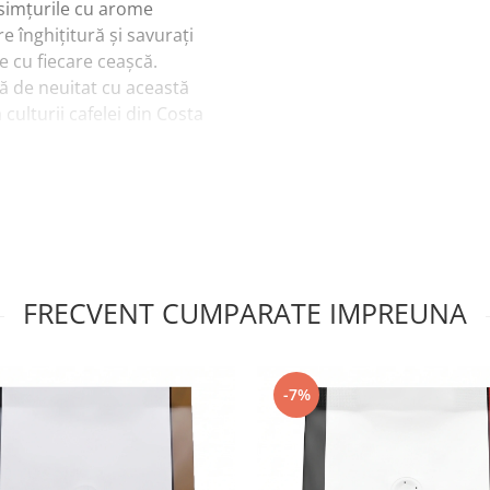
 simțurile cu arome
e înghițitură și savurați
e cu fiecare ceașcă.
ă de neuitat cu această
culturii cafelei din Costa
ificare Q-Grade
și are
FRECVENT CUMPARATE IMPREUNA
-7%
 pădure, portocală