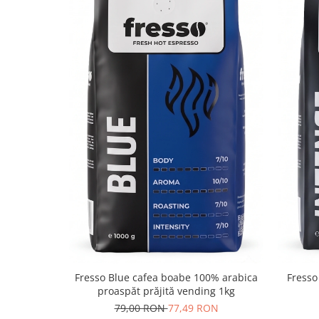
Prăjire: 7
After taste: 8
Aciditate: 9
Această
cafea boabe de specialitate
este disp
proaspăt prăjită, măcinată sau verde
, la un 
1000g
. La
cafea măcinată
, există variantele 
moka pot, aeropress, filtru (v60) și french pre
granulația măcinăturii.
Fresso Blue cafea boabe 100% arabica
Fresso
proaspăt prăjită vending 1kg
79,00 RON
77,49 RON