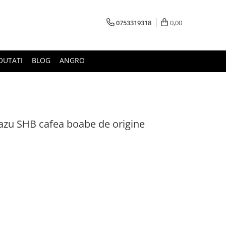
0753319318
0,00
OUTATI
BLOG
ANGRO
razu SHB cafea boabe de origine