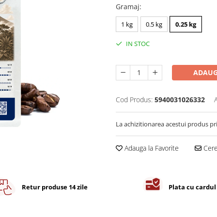
Gramaj
:
1 kg
0.5 kg
0.25 kg
IN STOC
ADAUG
Cod Produs:
5940031026332
La achizitionarea acestui produs pr
Adauga la Favorite
Cere 
Retur produse 14 zile
Plata cu cardul