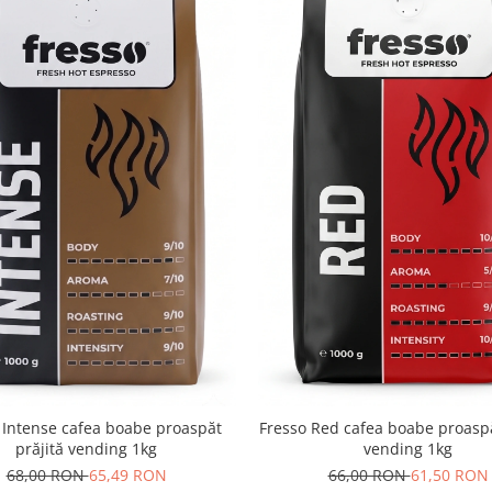
onibilă în variantele de
gramaj de
250g, 500g și
pentru
ibric, espresso,
ss
, diferența constând în
 Intense cafea boabe proaspăt
Fresso Red cafea boabe proaspă
prăjită vending 1kg
vending 1kg
68,00 RON
65,49 RON
66,00 RON
61,50 RON