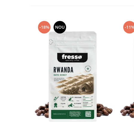
Capsule de Cafea
Cafea macinata
-18%
NOU
-11