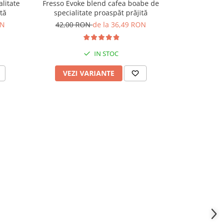
litate
Fresso Evoke blend cafea boabe de
Fresso Etiopi
tă
specialitate proaspăt prăjită
de orig
ON
42,00 RON
de la 36,49 RON
47,00 
IN STOC
VEZI VARIANTE
VEZI