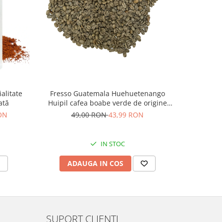
-13%
Fresso
alitate
Fresso Guatemala Huehuetenango
speciali
ată
Huipil cafea boabe verde de origine
250g
48,
RON
49,00 RON
43,99 RON
IN STOC
V
ADAUGA IN COS
SUPORT CLIENTI