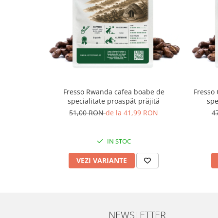
Fresso Rwanda cafea boabe de
Fresso 
specialitate proaspăt prăjită
spe
51,00 RON
de la 41,99 RON
4
IN STOC
VEZI VARIANTE
NEWSLETTER