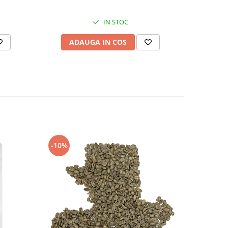
IN STOC
ADAUGA IN COS
AD
-10%