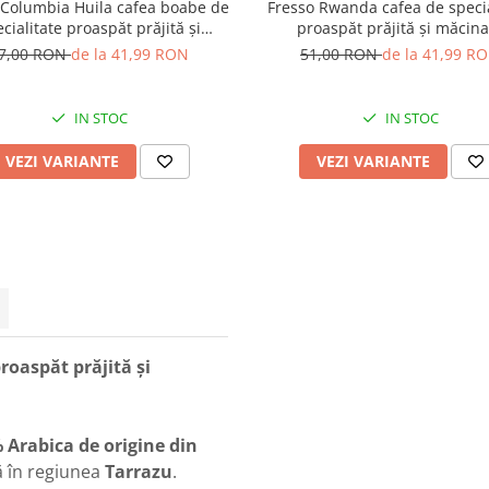
 Columbia Huila cafea boabe de
Fresso Rwanda cafea de specia
cialitate proaspăt prăjită și
proaspăt prăjită și măcina
decofeinizată
7,00 RON
de la 41,99 RON
51,00 RON
de la 41,99 R
IN STOC
IN STOC
VEZI VARIANTE
VEZI VARIANTE
roaspăt prăjită și
 Arabica de origine din
tă în regiunea
Tarrazu
.