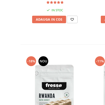
IN STOC
ADAUGA IN COS
-18%
NOU
-11%