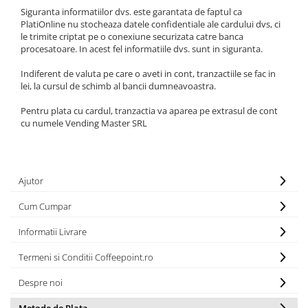
Capsule de Cafea
Siguranta informatiilor dvs. este garantata de faptul ca
PlatiOnline nu stocheaza datele confidentiale ale cardului dvs, ci
Cafea macinata
le trimite criptat pe o conexiune securizata catre banca
procesatoare. In acest fel informatiile dvs. sunt in siguranta.
Indiferent de valuta pe care o aveti in cont, tranzactiile se fac in
lei, la cursul de schimb al bancii dumneavoastra.
Pentru plata cu cardul, tranzactia va aparea pe extrasul de cont
cu numele Vending Master SRL
Ajutor
Cum Cumpar
Informatii Livrare
Termeni si Conditii Coffeepoint.ro
Despre noi