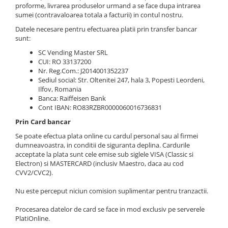
Sistem de pahare
Cafea boabe Davidoff
proforme, livrarea produselor urmand a se face dupa intrarea
Cafea boabe Vergnano
sumei (contravaloarea totala a facturii) in contul nostru.
Sistem de zahar si paleta
Cafea boabe Segafredo
Datele necesare pentru efectuarea platii prin transfer bancar
Tastaturi si butoane
sunt:
Cafea boabe Julius Meinl
SC Vending Master SRL
Cafea boabe 1kg
CUI: RO 33137200
Cafea boabe verde
Nr. Reg.Com.: J2014001352237
Sediul social: Str. Oltenitei 247, hala 3, Popesti Leordeni,
Alte branduri cafea
Ilfov, Romania
Cafea de specialitate
Banca: Raiffeisen Bank
Cont IBAN: RO83RZBR0000060016736831
Cafea proaspat prajita
Prin Card bancar
Cafea Etiopia
Cafea Columbia
Se poate efectua plata online cu cardul personal sau al firmei
dumneavoastra, in conditii de siguranta deplina. Cardurile
Cafea Brazilia
acceptate la plata sunt cele emise sub siglele VISA (Classic si
Cafea Guatemala
Electron) si MASTERCARD (inclusiv Maestro, daca au cod
CVV2/CVC2).
Cafea Costa Rica
Cafea Rwanda
Nu este perceput niciun comision suplimentar pentru tranzactii.
Cafea Decofeinizata
Procesarea datelor de card se face in mod exclusiv pe serverele
Cafea Instant
PlatiOnline.