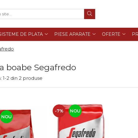
SISTEME DE PLATA
PIESE APARATE
OFERTE
PR
afredo
a boabe Segafredo
:
1-
2
din
2
produse
-7%
NOU
NOU