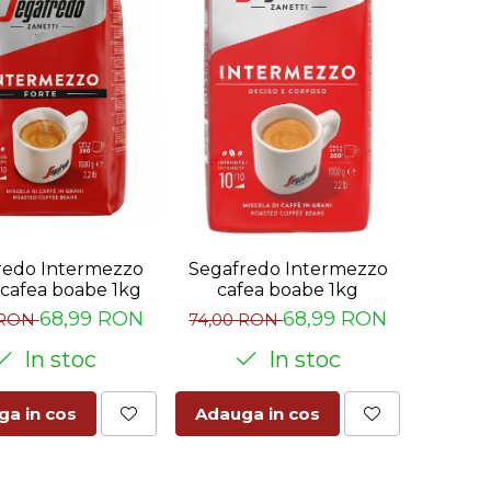
redo Intermezzo
Segafredo Intermezzo
 cafea boabe 1kg
cafea boabe 1kg
68,99 RON
68,99 RON
 RON
74,00 RON
In stoc
In stoc
a in cos
Adauga in cos