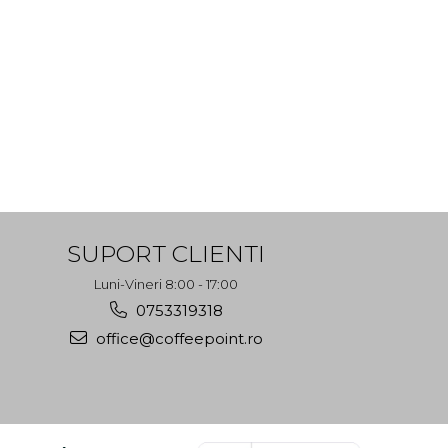
SUPORT CLIENTI
Luni-Vineri 8:00 - 17:00
0753319318
office@coffeepoint.ro