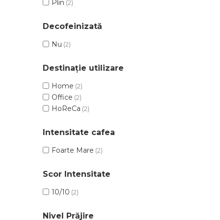
Plin
(2)
Decofeinizată
Nu
(2)
Destinație utilizare
Home
(2)
Office
(2)
HoReCa
(2)
Intensitate cafea
Foarte Mare
(2)
Scor Intensitate
10/10
(2)
Nivel Prăjire