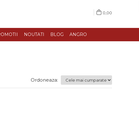
0,00
OMOTII
NOUTATI
BLOG
ANGRO
Ordoneaza: