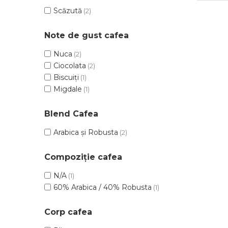
Capsule de Cafea
Scăzută
(2)
Cafea macinata
Note de gust cafea
Nuca
(2)
Ciocolata
(2)
Biscuiți
(1)
Migdale
(1)
Blend Cafea
Arabica și Robusta
(2)
Compoziție cafea
N/A
(1)
60% Arabica / 40% Robusta
(1)
Corp cafea