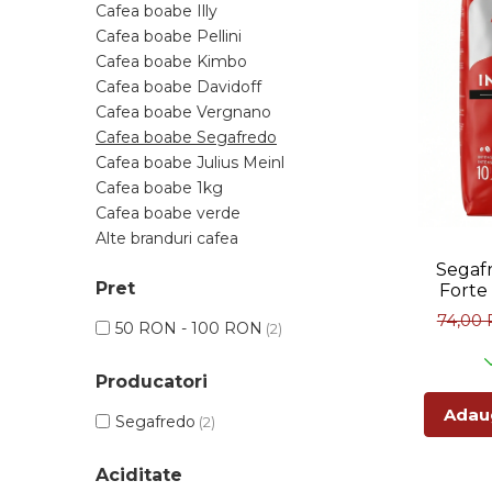
Sistem de pahare
Cafea boabe Davidoff
Cafea boabe Illy
Cafea boabe Vergnano
Sistem de zahar si paleta
Cafea boabe Pellini
Cafea boabe Segafredo
Cafea boabe Kimbo
Tastaturi si butoane
Cafea boabe Davidoff
Cafea boabe Julius Meinl
Cafea boabe Vergnano
Cafea boabe 1kg
Cafea boabe Segafredo
Cafea boabe verde
Cafea boabe Julius Meinl
Alte branduri cafea
Cafea boabe 1kg
Cafea de specialitate
Cafea boabe verde
Cafea proaspat prajita
Alte branduri cafea
Cafea Etiopia
Segaf
Pret
Forte
Cafea Columbia
74,00
Cafea Brazilia
50 RON - 100 RON
(2)
Cafea Guatemala
Cafea Costa Rica
Producatori
Cafea Rwanda
Adaug
Segafredo
(2)
Cafea Decofeinizata
Cafea Instant
Aciditate