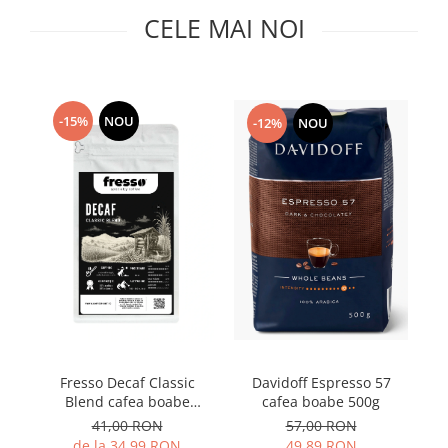
Capsule de Cafea
CELE MAI NOI
Cafea macinata
-15%
NOU
-12%
NOU
Fresso Decaf Classic
Davidoff Espresso 57
Blend cafea boabe
cafea boabe 500g
proaspăt prăjită și
41,00 RON
57,00 RON
decofeinizată
de la 34,99 RON
49,89 RON