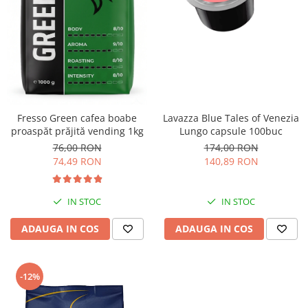
Lavazza Blue Tales of Venezia
Fresso Green cafea boabe
Lungo capsule 100buc
proaspăt prăjită vending 1kg
174,00 RON
76,00 RON
140,89 RON
74,49 RON
IN STOC
IN STOC
ADAUGA IN COS
ADAUGA IN COS
-12%