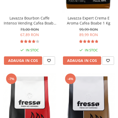
Lavazza Bourbon Caffe
Lavazza Expert Crema E
Intenso Vending Cafea Boabe
Aroma Cafea Boabe 1 Kg
1 Kg
73,00 RON
99,99 RON
67,89 RON
89,99 RON
IN STOC
IN STOC
ADAUGA IN COS
ADAUGA IN COS
-7%
-4%