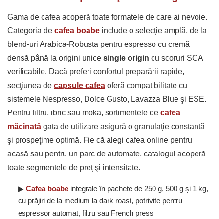
Gama de cafea acoperă toate formatele de care ai nevoie.
Categoria de
cafea boabe
include o selecţie amplă, de la
blend-uri Arabica-Robusta pentru espresso cu cremă
densă până la origini unice
single origin
cu scoruri SCA
verificabile. Dacă preferi confortul preparării rapide,
secţiunea de
capsule cafea
oferă compatibilitate cu
sistemele Nespresso, Dolce Gusto, Lavazza Blue şi ESE.
Pentru filtru, ibric sau moka, sortimentele de
cafea
măcinată
gata de utilizare asigură o granulaţie constantă
şi prospeţime optimă. Fie că alegi cafea online pentru
acasă sau pentru un parc de automate, catalogul acoperă
toate segmentele de preţ şi intensitate.
▶
Cafea boabe
integrale în pachete de 250 g, 500 g şi 1 kg,
cu prăjiri de la medium la dark roast, potrivite pentru
espressor automat, filtru sau French press