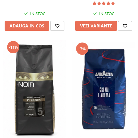
IN STOC
IN STOC
ADAUGA IN COS
VEZI VARIANTE
-11%
-7%