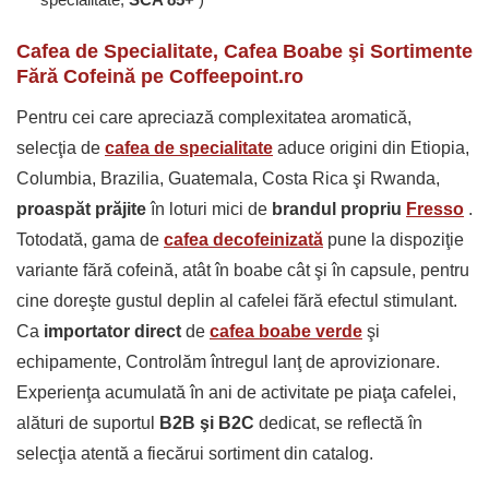
Cafea de Specialitate, Cafea Boabe şi Sortimente
Fără Cofeină pe Coffeepoint.ro
Pentru cei care apreciază complexitatea aromatică,
selecţia de
cafea de specialitate
aduce origini din Etiopia,
Columbia, Brazilia, Guatemala, Costa Rica şi Rwanda,
proaspăt prăjite
în loturi mici de
brandul propriu
Fresso
.
Totodată, gama de
cafea decofeinizată
pune la dispoziţie
variante fără cofeină, atât în boabe cât şi în capsule, pentru
cine doreşte gustul deplin al cafelei fără efectul stimulant.
Ca
importator direct
de
cafea boabe verde
şi
echipamente, Controlăm întregul lanţ de aprovizionare.
Experienţa acumulată în ani de activitate pe piaţa cafelei,
alături de suportul
B2B şi B2C
dedicat, se reflectă în
selecţia atentă a fiecărui sortiment din catalog.