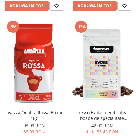
ADAUGA IN COS
ADAUGA IN COS
-13%
-5%
Lavazza Qualita Rossa Boabe
Fresso Evoke blend cafea
1kg
boabe de specialitate
proaspăt prăjită
93,99 RON
42,00 RON
88,99 RON
de la 36,49 RON