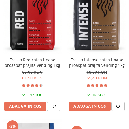
Fresso Red cafea boabe
Fresso Intense cafea boabe
proaspăt prăjită vending 1kg
proaspăt prăjită vending 1kg
66,00 RON
68,00 RON
61,50 RON
65,49 RON
IN STOC
IN STOC
ADAUGA IN COS
ADAUGA IN COS
-2%