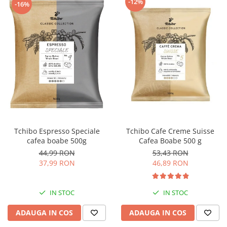
-12%
-16%
Tchibo Espresso Speciale
Tchibo Cafe Creme Suisse
cafea boabe 500g
Cafea Boabe 500 g
44,99 RON
53,43 RON
37,99 RON
46,89 RON
IN STOC
IN STOC
ADAUGA IN COS
ADAUGA IN COS