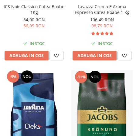
Lavazza Crema E Aroma
ICS Noir Classico Cafea Boabe
Espresso Cafea Boabe 1 Kg
1Kg
106,49 RON
64,00 RON
98,79 RON
56,99 RON
IN STOC
IN STOC
ADAUGA IN COS
ADAUGA IN COS
-9%
NOU
-12%
NOU