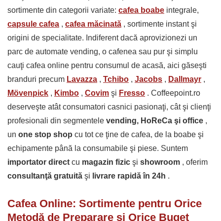
sortimente din categorii variate:
cafea boabe
integrale,
capsule cafea
,
cafea măcinată
, sortimente instant şi
origini de specialitate. Indiferent dacă aprovizionezi un
parc de automate vending, o cafenea sau pur şi simplu
cauţi cafea online pentru consumul de acasă, aici găseşti
branduri precum
Lavazza
,
Tchibo
,
Jacobs
,
Dallmayr
,
Mövenpick
,
Kimbo
,
Covim
şi
Fresso
. Coffeepoint.ro
deserveşte atât consumatori casnici pasionaţi, cât şi clienţi
profesionali din segmentele
vending, HoReCa şi office
,
un
one stop shop
cu tot ce ţine de cafea, de la boabe şi
echipamente până la consumabile şi piese. Suntem
importator direct
cu
magazin fizic
şi
showroom
, oferim
consultanţă gratuită
şi
livrare rapidă în 24h
.
Cafea Online: Sortimente pentru Orice
Metodă de Preparare şi Orice Buget