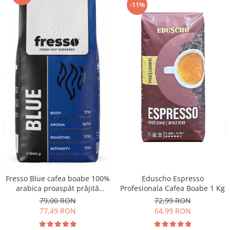
-11%
Eduscho Espresso
Fresso Blue cafea boabe 100%
Profesionala Cafea Boabe 1 Kg
arabica proaspăt prăjită
vending 1kg
72,99 RON
79,00 RON
64,99 RON
77,49 RON