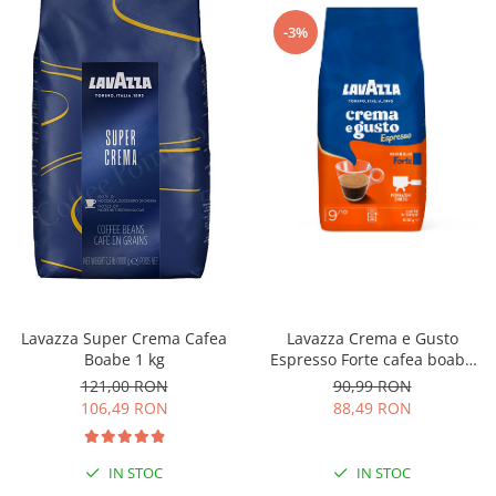
-3%
Lavazza Super Crema Cafea
Lavazza Crema e Gusto
Boabe 1 kg
Espresso Forte cafea boabe
1Kg
121,00 RON
90,99 RON
106,49 RON
88,49 RON
IN STOC
IN STOC