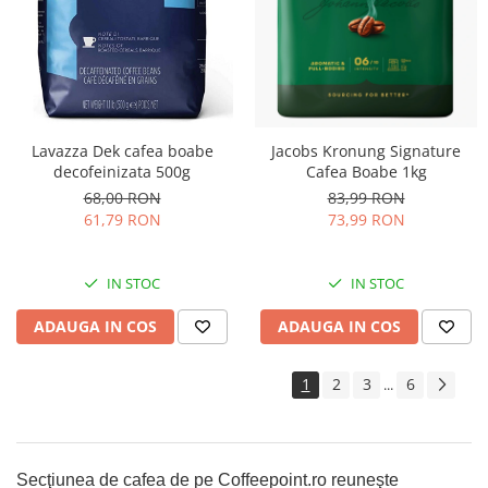
Lavazza Dek cafea boabe
Jacobs Kronung Signature
decofeinizata 500g
Cafea Boabe 1kg
68,00 RON
83,99 RON
61,79 RON
73,99 RON
IN STOC
IN STOC
ADAUGA IN COS
ADAUGA IN COS
1
2
3
6
...
Secţiunea de cafea de pe Coffeepoint.ro reuneşte