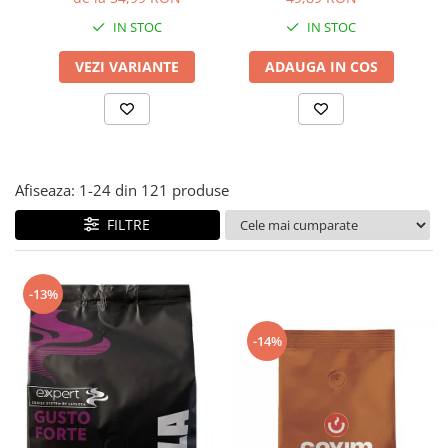
IN STOC
IN STOC
VEZI VARIANTE
ADAUGA IN COS
Afiseaza:
1-
24
din
121
produse
FILTRE
-13%
-14%