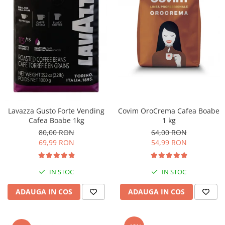
Lavazza Gusto Forte Vending
Covim OroCrema Cafea Boabe
Cafea Boabe 1kg
1 kg
80,00 RON
64,00 RON
69,99 RON
54,99 RON
IN STOC
IN STOC
ADAUGA IN COS
ADAUGA IN COS