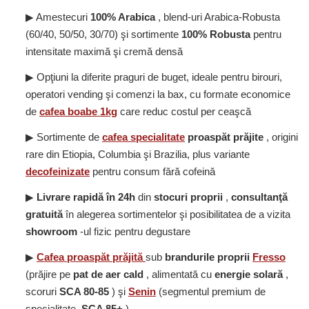
▶ Amestecuri
100% Arabica
, blend-uri Arabica-Robusta
(60/40, 50/50, 30/70) şi sortimente
100% Robusta
pentru
intensitate maximă şi cremă densă
▶ Opţiuni la diferite praguri de buget, ideale pentru birouri,
operatori vending şi comenzi la bax, cu formate economice
de
cafea boabe 1kg
care reduc costul per ceaşcă
▶ Sortimente de
cafea specialitate
proaspăt prăjite
, origini
rare din Etiopia, Columbia şi Brazilia, plus variante
decofeinizate
pentru consum fără cofeină
▶
Livrare rapidă în 24h
din
stocuri proprii
,
consultanţă
gratuită
în alegerea sortimentelor şi posibilitatea de a vizita
showroom
-ul fizic pentru degustare
▶
Cafea
proaspăt prăjită
sub
brandurile proprii
Fresso
(prăjire pe
pat de aer cald
, alimentată cu
energie solară
,
scoruri
SCA 80-85
) şi
Senin
(segmentul premium de
specialitate,
SCA 85+
)