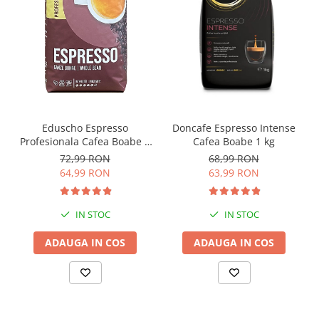
Doncafe Espresso Intense
Eduscho Espresso
Cafea Boabe 1 kg
Profesionala Cafea Boabe 1
Kg
68,99 RON
72,99 RON
63,99 RON
64,99 RON
IN STOC
IN STOC
ADAUGA IN COS
ADAUGA IN COS