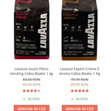
Lavazza Gusto Pieno
Lavazza Expert Crema E
Ve
Vending Cafea Boabe 1 kg
Aroma Cafea Boabe 1 Kg
83,00 RON
99,99 RON
80,49 RON
89,99 RON
IN STOC
IN STOC
ADAUGA IN COS
ADAUGA IN COS