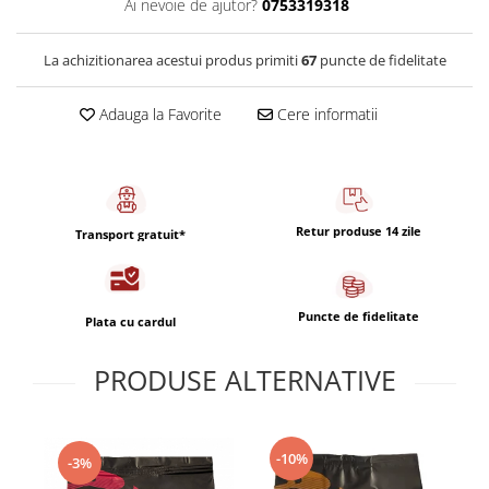
Ai nevoie de ajutor?
0753319318
Capsule de Cafea
Cafea macinata
La achizitionarea acestui produs primiti
67
puncte de fidelitate
Adauga la Favorite
Cere informatii
Retur produse 14 zile
Transport gratuit*
Puncte de fidelitate
Plata cu cardul
PRODUSE ALTERNATIVE
-10%
-3%