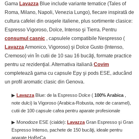
Gama
Lavazza
Blue include variante tematice (Tales of
Roma, Milano, Napoli, Venezia Lungo), fiecare inspirată de
cultura cafelei din oraşele italiene, plus sortimente clasice:
Espresso Vigoroso, Dolce, Intenso şi Tierra. Pentru
consumul casnic
, capsulele compatibile Nespresso (
Lavazza
Armonico, Vigoroso) şi Dolce Gusto (Intenso,
Cremoso) vin în cutii de 10 sau 16 bucăţi, formate practice
pentru uz rezidenţial. Alternativa italiană
Covim
completează gama cu capsule Epy şi pods ESE, aducând
un profil aromatic clasic din Genova.
▶
Lavazza
Blue: de la Espresso Dolce (
100% Arabica
,
note dulci) la Vigoroso (Arabica-Robusta, note de caramel),
cutii de 100 capsule cafea pentru aparate profesionale
▶ Monodoze ESE (cialde):
Lavazza
Gran Espresso şi Gran
Espresso Intenso, pachete de 150 bucăţi, ideale pentru
aparate HoReCa