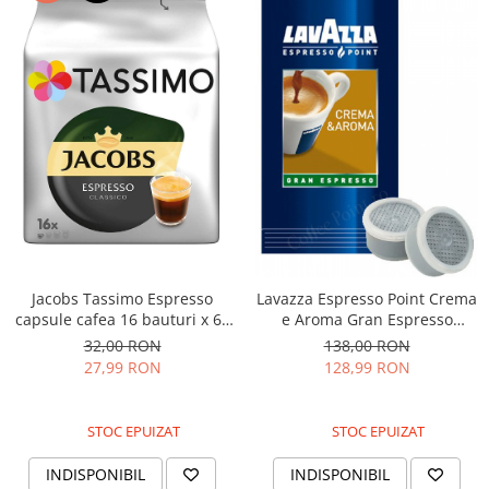
Jacobs Tassimo Espresso
Lavazza Espresso Point Crema
capsule cafea 16 bauturi x 60
e Aroma Gran Espresso
ml, 16buc 118.4g
Capsule 100 buc
32,00 RON
138,00 RON
27,99 RON
128,99 RON
STOC EPUIZAT
STOC EPUIZAT
INDISPONIBIL
INDISPONIBIL