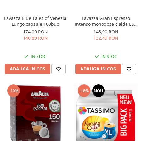
Lavazza Gran Espresso
Lavazza Blue Tales of Venezia
Intenso monodoze cialde ESE
Lungo capsule 100buc
150buc
145,00 RON
174,00 RON
132,49 RON
140,89 RON
IN STOC
IN STOC
ADAUGA IN COS
ADAUGA IN COS
-10%
-18%
NOU