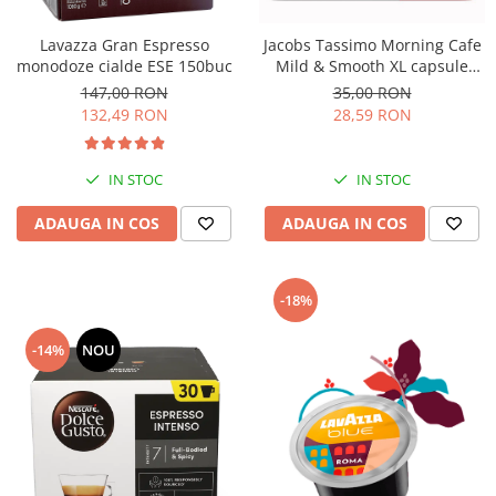
Lavazza Gran Espresso
Jacobs Tassimo Morning Cafe
monodoze cialde ESE 150buc
Mild & Smooth XL capsule
cafea 21 bauturi x 215 ml,
147,00 RON
35,00 RON
21buc 147g
132,49 RON
28,59 RON
IN STOC
IN STOC
ADAUGA IN COS
ADAUGA IN COS
-18%
-14%
NOU