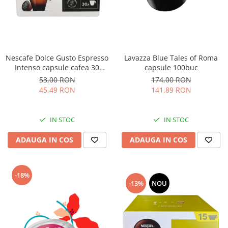
Nescafe Dolce Gusto Espresso
Lavazza Blue Tales of Roma
Intenso capsule cafea 30
capsule 100buc
bauturi
53,00 RON
174,00 RON
45,49 RON
141,89 RON
IN STOC
IN STOC
ADAUGA IN COS
ADAUGA IN COS
-18%
-13%
NOU