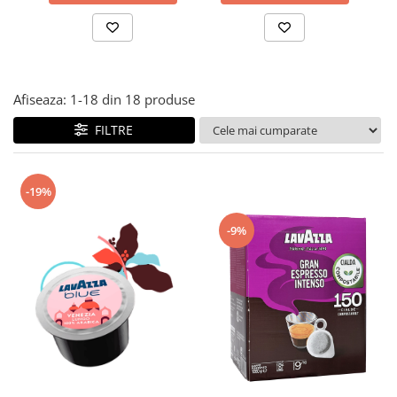
Afiseaza:
1-
18
din
18
produse
FILTRE
-19%
-9%