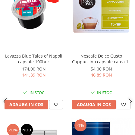
Nescafe Dolce Gusto
Lavazza Blue Tales of Napoli
Cappuccino capsule cafea 15
capsule 100buc
bauturi
54,00 RON
174,00 RON
46,89 RON
141,89 RON
IN STOC
IN STOC
ADAUGA IN COS
ADAUGA IN COS
-7%
-13%
NOU