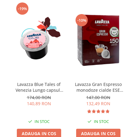
Capsule de Cafea
-19%
Cafea macinata
-10%
Lavazza Blue Tales of
Lavazza Gran Espresso
L
Venezia Lungo capsule
monodoze cialde ESE
In
100buc
150buc
174,00 RON
147,00 RON
140,89 RON
132,49 RON
IN STOC
IN STOC
ADAUGA IN COS
ADAUGA IN COS