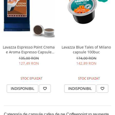
Lavazza Espresso Point Crema
Lavazza Blue Tales of Milano
e Aroma Espresso Capsule
capsule 100buc
100 buc
135,00 RON
174,00 RON
127,49 RON
142,89 RON
STOC EPUIZAT
STOC EPUIZAT
INDISPONIBIL
INDISPONIBIL
Categoria de capsule cafea de pe Coffeepoint.ro reuneşte