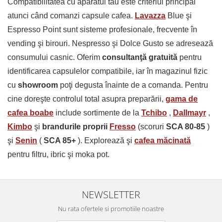
Compatibilitatea cu aparatul tău este criteriul principal
atunci când comanzi capsule cafea.
Lavazza
Blue şi
Espresso Point sunt sisteme profesionale, frecvente în
vending şi birouri. Nespresso şi Dolce Gusto se adresează
consumului casnic. Oferim
consultanţă gratuită
pentru
identificarea capsulelor compatibile, iar în magazinul fizic
cu
showroom
poţi degusta înainte de a comanda. Pentru
cine doreşte controlul total asupra preparării,
gama de
cafea boabe
include sortimente de la
Tchibo
,
Dallmayr
,
Kimbo
şi
brandurile proprii
Fresso
(scoruri
SCA 80-85
)
şi
Senin
(
SCA 85+
). Explorează şi
cafea măcinată
pentru filtru, ibric şi moka pot.
NEWSLETTER
Nu rata ofertele si promotiile noastre