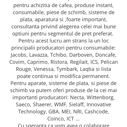
Sistem de pahare
Cafea boabe Davidoff
pentru achizitia de cafea, produse instant,
Cafea boabe Vergnano
Sistem de zahar si paleta
consumabile, piese de schimb, sisteme de
Cafea boabe Segafredo
Tastaturi si butoane
plata, aparatura si ,foarte important,
Cafea boabe Julius Meinl
consultanta privind alegerea celei mai bune
Cafea boabe 1kg
optiuni pentru segmentul de pret preferat.
Cafea boabe verde
Pentru acest lucru am strans la un loc
Alte branduri cafea
principalii producatori pentru consumabile:
Cafea de specialitate
Jacobs, Lavazza, Tchibo, Darboven, Doncafe,
Cafea proaspat prajita
Covim, Caprimo, Ristora, Regilait, ICS, Pelican
Rouge, Venessa, Tymbark, Laqtia si lista
Cafea Etiopia
poate continua si modifica permanent.
Cafea Columbia
Pentru aparate, sisteme de plata, si piese de
Cafea Brazilia
schimb va putem oferi produse de la cei mai
Cafea Guatemala
importanti producatori: Necta, Wittenborg,
Cafea Costa Rica
Saeco, Shaerer, WMF, Sielaff, Innovative
Cafea Rwanda
Technology, GBA, MEI, NRI, Cashcode,
Cafea Decofeinizata
Coinco, ICT ...
Cafea Instant
Cu speranta ca vom avea o colaborare