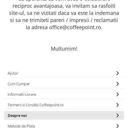
Capsule de Cafea
reciproc avantajoasa, va invitam sa rasfoiti
Cafea macinata
site-ul, sa ne vizitati daca va este la indemana
si sa ne trimiteti pareri / impresii / reclamatii
la adresa office@coffeepoint.ro.
Multumim!
Ajutor
Cum Cumpar
Informatii Livrare
Termeni si Conditii Coffeepoint.ro
Despre noi
Metode de Plata