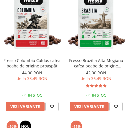
Fresso Columbia Caldas cafea
Fresso Brazilia Alta Mogiana
boabe de origine proaspăt
cafea boabe de origine
prăjită
proaspăt prăjită
44,00 RON
42,00 RON
de la 38,49 RON
de la 36,49 RON
IN STOC
IN STOC
VEZI VARIANTE
VEZI VARIANTE
-16%
NOU
-11%