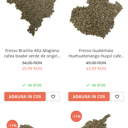
Fresso Brazilia Alta Mogiana
Fresso Guatemala
cafea boabe verde de origine
Huehuetenango Huipil cafea
250g
boabe verde de origine 250g
34,00 RON
49,00 RON
29,99 RON
43,99 RON
IN STOC
IN STOC
ADAUGA IN COS
ADAUGA IN COS
-11%
-11%