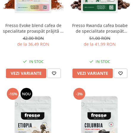
Fresso Evoke blend cafea de
Fresso Rwanda cafea boabe
specialitate proaspăt prăjită și
de specialitate proaspăt
măcinată
prăjită
42,00 RON
51,00 RON
de la 36,49 RON
de la 41,99 RON
IN STOC
IN STOC
VEZI VARIANTE
VEZI VARIANTE
-16%
NOU
-3%