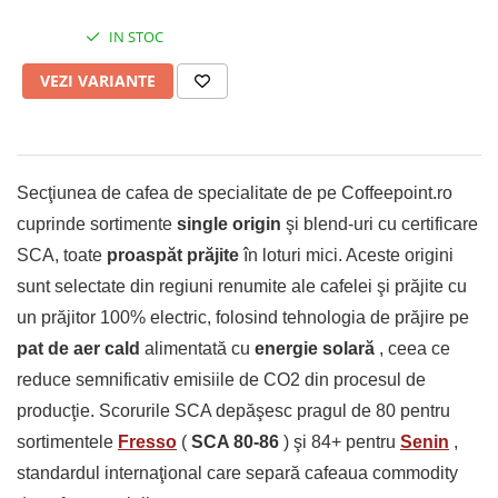
IN STOC
VEZI VARIANTE
Secţiunea de cafea de specialitate de pe Coffeepoint.ro
cuprinde sortimente
single origin
şi blend-uri cu certificare
SCA, toate
proaspăt prăjite
în loturi mici. Aceste origini
sunt selectate din regiuni renumite ale cafelei şi prăjite cu
un prăjitor 100% electric, folosind tehnologia de prăjire pe
pat de aer cald
alimentată cu
energie solară
, ceea ce
reduce semnificativ emisiile de CO2 din procesul de
producţie. Scorurile SCA depăşesc pragul de 80 pentru
sortimentele
Fresso
(
SCA 80-86
) şi 84+ pentru
Senin
,
standardul internaţional care separă cafeaua commodity