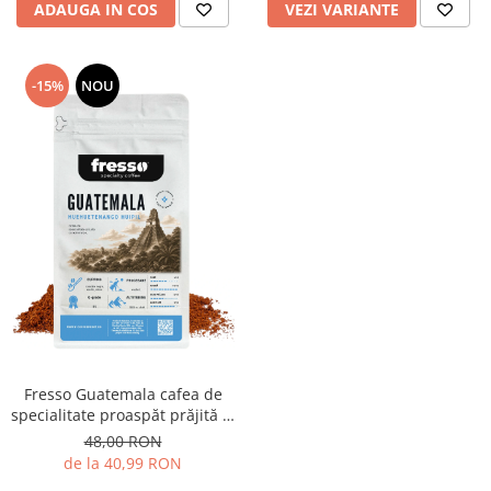
ADAUGA IN COS
VEZI VARIANTE
-15%
NOU
Fresso Guatemala cafea de
specialitate proaspăt prăjită și
măcinată
48,00 RON
de la 40,99 RON