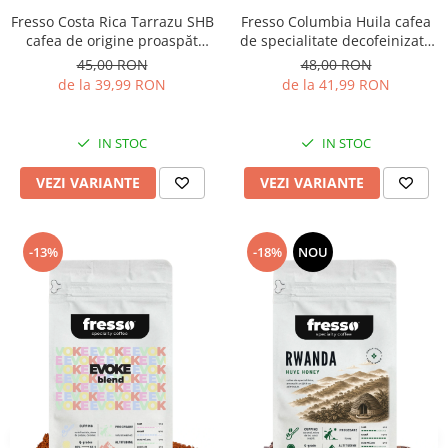
Fresso Costa Rica Tarrazu SHB
Fresso Columbia Huila cafea
cafea de origine proaspăt
de specialitate decofeinizată
prăjită și măcinată
proaspăt prăjită și măcinată
45,00 RON
48,00 RON
de la 39,99 RON
de la 41,99 RON
IN STOC
IN STOC
VEZI VARIANTE
VEZI VARIANTE
-13%
-18%
NOU