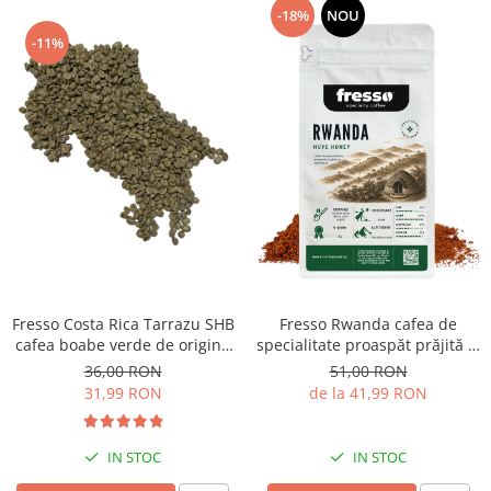
-18%
NOU
-11%
Fresso Costa Rica Tarrazu SHB
Fresso Rwanda cafea de
cafea boabe verde de origine
specialitate proaspăt prăjită și
250g
măcinată
36,00 RON
51,00 RON
31,99 RON
de la 41,99 RON
IN STOC
IN STOC