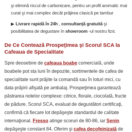
şi elimină riscul de carbonizare, pentru un profil aromatic mai
curat şi mai complex decât prăjirea clasică pe tambur
▶
Livrare rapidă în 24h
,
consultanţă gratuită
şi
posibilitatea de degustare în
showroom
-ul nostru fizic
De Ce Contează Prospeţimea şi Scorul SCA la
Cafeaua de Specialitate
Spre deosebire de
cafeaua boabe
comercială, unde
boabele pot sta luni în depozite, sortimentele de cafea de
specialitate sunt prăjite la comandă sau în loturi mici, cu
data prăjirii afişată pe ambalaj. Prospeţimea garantează
păstrarea notelor complexe: citrice, florale, ciocolată, fructe
de pădure. Scorul SCA, evaluat de degustători certificaţi,
confirmă că fiecare lot depăşeşte standardul de calitate
internaţional.
Fresso
atinge scoruri de 80-86, iar
Senin
depăşeşte constant 84. Oferim şi
cafea decofeinizată
de