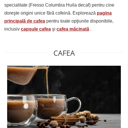
specialitate (Fresso Columbia Huila decaf) pentru cine
doreşte origini unice fără cofeină. Explorează
pagina
principală de cafea
pentru toate opţiunile disponibile,
inclusiv
capsule cafea
şi
cafea măcinată
.
CAFEA