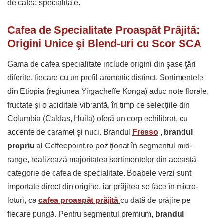
de cafea specialitate.
Cafea de Specialitate Proaspăt Prăjită:
Origini Unice şi Blend-uri cu Scor SCA
Gama de cafea specialitate include origini din şase ţări
diferite, fiecare cu un profil aromatic distinct. Sortimentele
din Etiopia (regiunea Yirgacheffe Konga) aduc note florale,
fructate şi o aciditate vibrantă, în timp ce selecţiile din
Columbia (Caldas, Huila) oferă un corp echilibrat, cu
accente de caramel şi nuci. Brandul
Fresso
,
brandul
propriu
al Coffeepoint.ro poziţionat în segmentul mid-
range, realizează majoritatea sortimentelor din această
categorie de cafea de specialitate. Boabele verzi sunt
importate direct din origine, iar prăjirea se face în micro-
loturi, ca
cafea
proaspăt prăjită
cu dată de prăjire pe
fiecare pungă. Pentru segmentul premium,
brandul