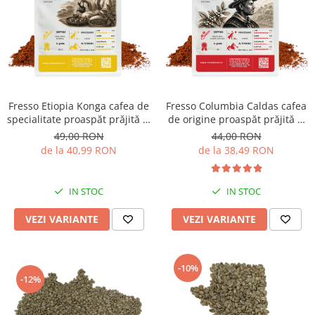
Fresso Etiopia Konga cafea de
Fresso Columbia Caldas cafea
specialitate proaspăt prăjită și
de origine proaspăt prăjită și
măcinată
măcinată
49,00 RON
44,00 RON
de la 40,99 RON
de la 38,49 RON
IN STOC
IN STOC
VEZI VARIANTE
VEZI VARIANTE
-10%
-12%