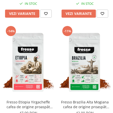
IN STOC
IN STOC
VEZI VARIANTE
VEZI VARIANTE
-14%
-11%
Fresso Etiopia Yirgacheffe
Fresso Brazilia Alta Mogiana
cafea de origine proaspăt
cafea de origine proaspăt
prăjită și măcinată
prăjită și măcinată
47,00 RON
42,00 RON