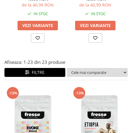
măcinată
de la 40,99 RON
de la 40,99 RON
IN STOC
IN STOC
VEZI VARIANTE
VEZI VARIANTE
Afiseaza:
1-
23
din
23
produse
FILTRE
-13%
-13%