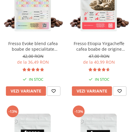
Fresso Evoke blend cafea
Fresso Etiopia Yirgacheffe
boabe de specialitate
cafea boabe de origine
proaspăt prăjită
proaspăt prăjită
42,00 RON
47,00 RON
de la 36,49 RON
de la 40,99 RON
IN STOC
IN STOC
VEZI VARIANTE
VEZI VARIANTE
-13%
-13%