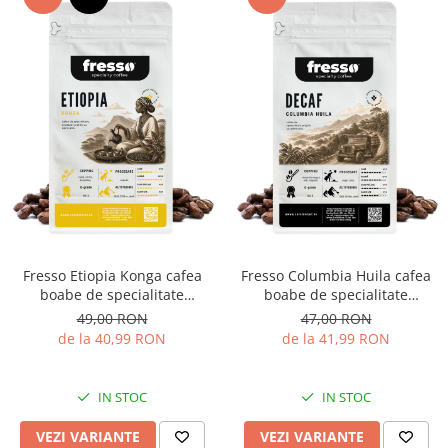
Fresso Etiopia Konga cafea
Fresso Columbia Huila cafea
boabe de specialitate
boabe de specialitate
proaspăt prăjită
proaspăt prăjită și
49,00 RON
47,00 RON
decofeinizată
de la 40,99 RON
de la 41,99 RON
IN STOC
IN STOC
VEZI VARIANTE
VEZI VARIANTE