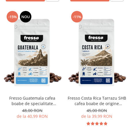
-15%
NOU
-11%
Fresso Guatemala cafea
Fresso Costa Rica Tarrazu SHB
boabe de specialitate
cafea boabe de origine
proaspăt prăjită
proaspăt prăjită
48,00 RON
45,00 RON
de la 40,99 RON
de la 39,99 RON