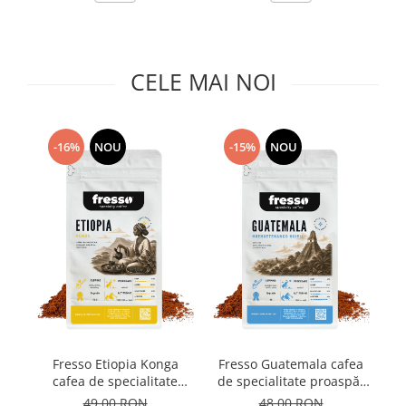
Capsule de Cafea
Cafea macinata
CELE MAI NOI
-16%
NOU
-15%
NOU
Fresso Etiopia Konga
Fresso Guatemala cafea
F
cafea de specialitate
de specialitate proaspăt
proaspăt prăjită și
prăjită și măcinată
49,00 RON
48,00 RON