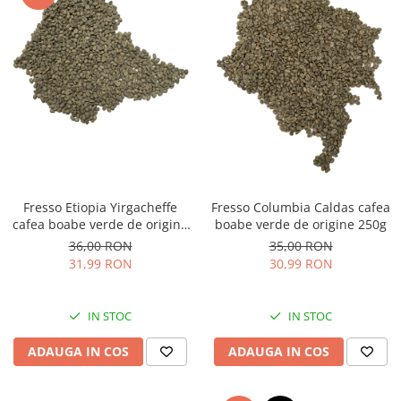
Fresso Etiopia Yirgacheffe
Fresso Columbia Caldas cafea
cafea boabe verde de origine
boabe verde de origine 250g
250g
36,00 RON
35,00 RON
31,99 RON
30,99 RON
IN STOC
IN STOC
ADAUGA IN COS
ADAUGA IN COS