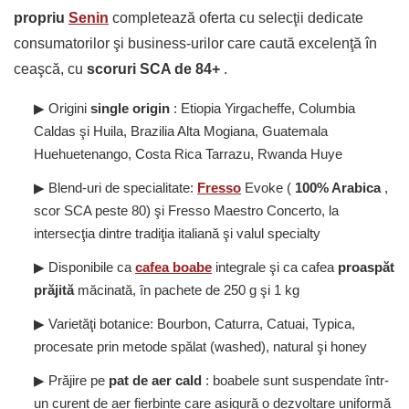
propriu
Senin
completează oferta cu selecţii dedicate
consumatorilor şi business-urilor care caută excelenţă în
ceaşcă, cu
scoruri SCA de 84+
.
▶ Origini
single origin
: Etiopia Yirgacheffe, Columbia
Caldas şi Huila, Brazilia Alta Mogiana, Guatemala
Huehuetenango, Costa Rica Tarrazu, Rwanda Huye
▶ Blend-uri de specialitate:
Fresso
Evoke (
100% Arabica
,
scor SCA peste 80) şi Fresso Maestro Concerto, la
intersecţia dintre tradiţia italiană şi valul specialty
▶ Disponibile ca
cafea boabe
integrale şi ca cafea
proaspăt
prăjită
măcinată, în pachete de 250 g şi 1 kg
▶ Varietăţi botanice: Bourbon, Caturra, Catuai, Typica,
procesate prin metode spălat (washed), natural şi honey
▶ Prăjire pe
pat de aer cald
: boabele sunt suspendate într-
un curent de aer fierbinte care asigură o dezvoltare uniformă