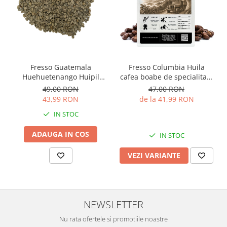
Gramaj
250 g / 500 g /
1 kg
Decofeinizată
Nu
(pentru variantă fără cofeină vezi
cafea
decofeinizată
)
Proaspăt prăjită
Da
Compoziție și origine
Fresso Guatemala
Fresso Columbia Huila
Huehuetenango Huipil
cafea boabe de specialitate
Compoziție
100% Arabica
cafea boabe verde de
proaspăt prăjită și
49,00 RON
47,00 RON
Blend
Single Origin
origine 250g
decofeinizată
43,99 RON
de la 41,99 RON
Țară de origine
Guatemala
IN STOC
Regiune
Huehuetenango
ADAUGA IN COS
IN STOC
Altitudine
1800 m
VEZI VARIANTE
Procesare
Washed (Spălată)
Varietate
Caturra, Catuai, Bourbon
Q-Grade
85/100
NEWSLETTER
Prăjire și profil senzorial
Nu rata ofertele si promotiile noastre
Nivel prăjire
Medie (5/10)