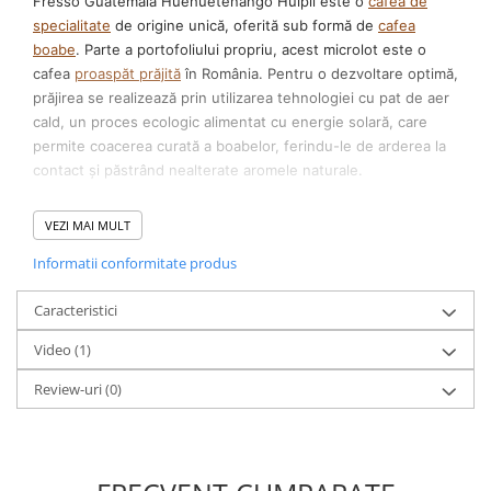
Fresso Guatemala Huehuetenango Huipil este o
cafea de
specialitate
de origine unică, oferită sub formă de
cafea
boabe
. Parte a portofoliului propriu, acest microlot este o
cafea
proaspăt prăjită
în România. Pentru o dezvoltare optimă,
prăjirea se realizează prin utilizarea tehnologiei cu pat de aer
cald, un proces ecologic alimentat cu energie solară, care
permite coacerea curată a boabelor, ferindu-le de arderea la
contact și păstrând nealterate aromele naturale.
La ce să te aștepți în ceașcă
VEZI MAI MULT
Cu un scor oficial
Q-Grade de 85/100
, lotul Huipil se remarcă
Informatii conformitate produs
printr-o intensitate aromatică maximă (10/10) și o aciditate
vibrantă, ridicată (9/10). Prăjirea medie (5/10) este calculată
Caracteristici
precis pentru a scoate la suprafață complexitatea notelor de
cupping, care dezvăluie nuanțe fine de coacăze negre, vanilie
Video
(1)
și miere. Corpul băuturii este evaluat la 6/10 (mediu-plin),
Review-uri
(0)
ceea ce adaugă o textură rotundă și elegantă fiecărei
extracții.
Origine și procesare
Materia primă este cultivată în
Guatemala
, în prestigioasa