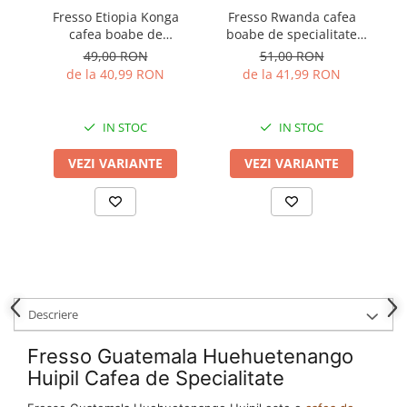
Fr
Fresso Etiopia Konga
Fresso Rwanda cafea
cafea boabe de
boabe de specialitate
o
specialitate proaspăt
proaspăt prăjită
49,00 RON
51,00 RON
prăjită
de la 40,99 RON
de la 41,99 RON
IN STOC
IN STOC
VEZI VARIANTE
VEZI VARIANTE
Descriere
Fresso Guatemala Huehuetenango
Huipil Cafea de Specialitate