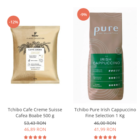
-9%
-12%
Tchibo Cafe Creme Suisse
Tchibo Pure Irish Cappuccino
Cafea Boabe 500 g
Fine Selection 1 Kg
53,43 RON
46,00 RON
46,89 RON
41,99 RON