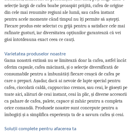
selecție largă de cafea boabe proaspăt prăjită, cafea de origine
din cele mai renumite regiuni ale lumii, sau cafea instant
pentru acele momente când timpul nu îți permite să aștepți.
Fiecare produs este selectat cu grijă pentru a satisface cele mai
rafinate gusturi, iar diversitatea opțiunilor garantează că vei
găsi întotdeauna exact ceea ce cauți.
Varietatea produselor noastre
Gama noastră extinsă nu se limitează doar la cafea, astfel încât
oferim capsule, cafea măcinată, și o selecție diversificată de
consumabile pentru a îmbunătăți fiecare ceașcă de cafea pe
care o prepari. Așadar, dacă ai nevoie de lapte special pentru
cafea, ciocolată caldă, cappuccino cremos, sau ceai, le găsești pe
toate aici, alături de ceai instant, ceai în plic, și diverse accesorii
ca pahare de cafea, palete, capace și zahăr pentru a completa
orice comandă. Produsele noastre sunt concepute pentru a
îmbogăți și a simplifica experiența ta de a savura cafea și ceai.
Soluții complete pentru afacerea ta