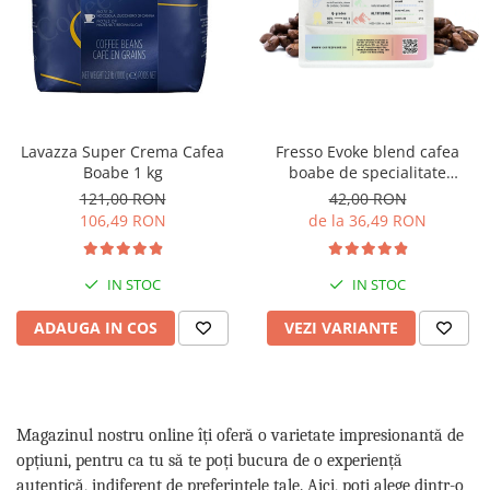
Lavazza Super Crema Cafea
Fresso Evoke blend cafea
Boabe 1 kg
boabe de specialitate
proaspăt prăjită
121,00 RON
42,00 RON
106,49 RON
de la 36,49 RON
IN STOC
IN STOC
ADAUGA IN COS
VEZI VARIANTE
Magazinul nostru online îți oferă o varietate impresionantă de
opțiuni, pentru ca tu să te poți bucura de o experiență
autentică, indiferent de preferințele tale. Aici, poți alege dintr-o