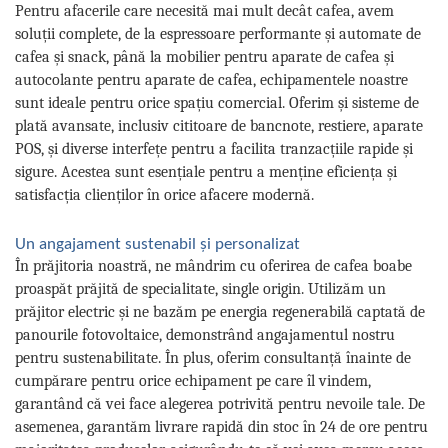
Pentru afacerile care necesită mai mult decât cafea, avem
soluții complete, de la espressoare performante și automate de
cafea și snack, până la mobilier pentru aparate de cafea și
autocolante pentru aparate de cafea, echipamentele noastre
sunt ideale pentru orice spațiu comercial. Oferim și sisteme de
plată avansate, inclusiv cititoare de bancnote, restiere, aparate
POS, și diverse interfețe pentru a facilita tranzacțiile rapide și
sigure. Acestea sunt esențiale pentru a menține eficiența și
satisfacția clienților în orice afacere modernă.
Un angajament sustenabil și personalizat
În prăjitoria noastră, ne mândrim cu oferirea de cafea boabe
proaspăt prăjită de specialitate, single origin. Utilizăm un
prăjitor electric și ne bazăm pe energia regenerabilă captată de
panourile fotovoltaice, demonstrând angajamentul nostru
pentru sustenabilitate. În plus, oferim consultanță înainte de
cumpărare pentru orice echipament pe care îl vindem,
garantând că vei face alegerea potrivită pentru nevoile tale. De
asemenea, garantăm livrare rapidă din stoc în 24 de ore pentru