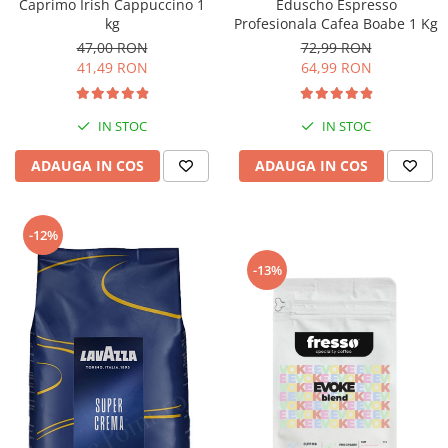
Caprimo Irish Cappuccino 1
Eduscho Espresso
kg
Profesionala Cafea Boabe 1 Kg
47,00 RON
72,99 RON
41,49 RON
64,99 RON
IN STOC
IN STOC
ADAUGA IN COS
ADAUGA IN COS
-12%
-13%