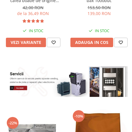
cafea boabe de origine
bax 1000buc
proaspăt prăjită
42,00 RON
153,50 RON
de la 36,49 RON
139,00 RON
IN STOC
IN STOC
VEZI VARIANTE
ADAUGA IN COS
-10%
-22%