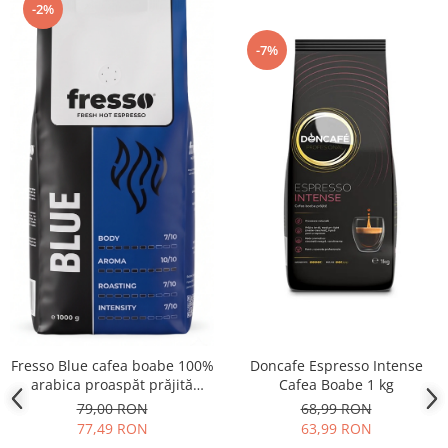
-2%
-7%
Fresso Blue cafea boabe 100%
Doncafe Espresso Intense
arabica proaspăt prăjită
Cafea Boabe 1 kg
vending 1kg
79,00 RON
68,99 RON
77,49 RON
63,99 RON