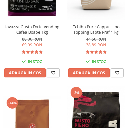
Lavazza Gusto Forte Vending
Tchibo Pure Cappuccino
Cafea Boabe 1kg
Topping Lapte Praf 1 kg
80,00 RON
44,50 RON
69,99 RON
38,89 RON
IN STOC
IN STOC
ADAUGA IN COS
ADAUGA IN COS
-3%
-14%