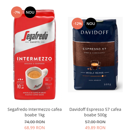
-7%
NOU
-12%
NOU
Davidoff Espresso 57 cafea
Segafredo Intermezzo cafea
boabe 500g
boabe 1kg
57,00 RON
74,00 RON
49,89 RON
68,99 RON