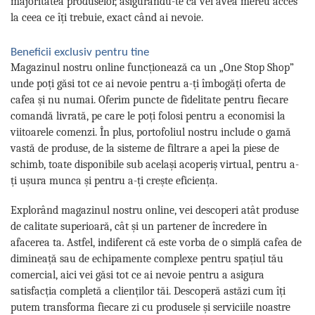
majoritatea produselor, asigurându-te că vei avea mereu acces
la ceea ce îți trebuie, exact când ai nevoie.
Beneficii exclusiv pentru tine
Magazinul nostru online funcționează ca un „One Stop Shop”
unde poți găsi tot ce ai nevoie pentru a-ți îmbogăți oferta de
cafea și nu numai. Oferim puncte de fidelitate pentru fiecare
comandă livrată, pe care le poți folosi pentru a economisi la
viitoarele comenzi. În plus, portofoliul nostru include o gamă
vastă de produse, de la sisteme de filtrare a apei la piese de
schimb, toate disponibile sub același acoperiș virtual, pentru a-
ți ușura munca și pentru a-ți crește eficiența.
Explorând magazinul nostru online, vei descoperi atât produse
de calitate superioară, cât și un partener de încredere în
afacerea ta. Astfel, indiferent că este vorba de o simplă cafea de
dimineață sau de echipamente complexe pentru spațiul tău
comercial, aici vei găsi tot ce ai nevoie pentru a asigura
satisfacția completă a clienților tăi. Descoperă astăzi cum îți
putem transforma fiecare zi cu produsele și serviciile noastre