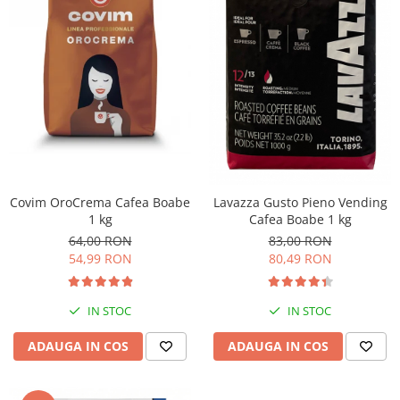
Covim OroCrema Cafea Boabe
Lavazza Gusto Pieno Vending
1 kg
Cafea Boabe 1 kg
64,00 RON
83,00 RON
54,99 RON
80,49 RON
IN STOC
IN STOC
ADAUGA IN COS
ADAUGA IN COS