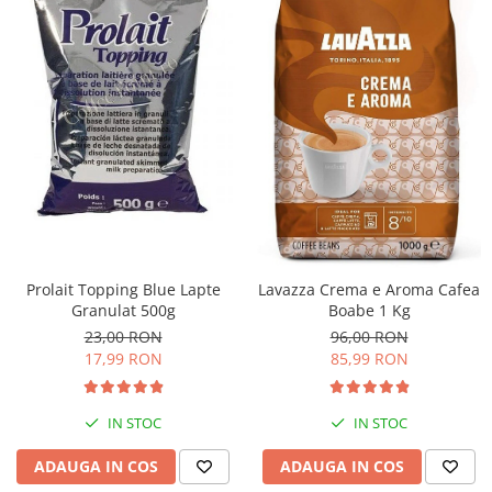
Prolait Topping Blue Lapte
Lavazza Crema e Aroma Cafea
Granulat 500g
Boabe 1 Kg
23,00 RON
96,00 RON
17,99 RON
85,99 RON
IN STOC
IN STOC
ADAUGA IN COS
ADAUGA IN COS