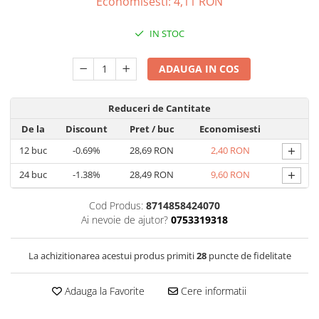
Economisesti:
4,11
RON
Capsule de Cafea
Cafea macinata
IN STOC
ADAUGA IN COS
Reduceri de Cantitate
De la
Discount
Pret
/ buc
Economisesti
+
12
buc
-0.69%
28,69 RON
2,40 RON
+
24
buc
-1.38%
28,49 RON
9,60 RON
Cod Produs:
8714858424070
Ai nevoie de ajutor?
0753319318
La achizitionarea acestui produs primiti
28
puncte de fidelitate
Adauga la Favorite
Cere informatii