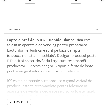
Descriere
Laptele praf de la ICS – Bebida Blanca Rica
este
folosit în aparatele de vending pentru prepararea
băuturilor fierbinți care sunt pe bază de lapte
(cappuccino, latte, macchiato). Desigur, produsul poate
fi folosit și acasa, dozându-l așa cum recomandă
producătorul. Acesta conține 5 tipuri diferite de lapte
pentru un gust intens și cremozitate ridicată.
ICS este o companie care produce o gamă variată de
produse instant, recomandate pentru folosirea în
aparatele de vending deoarece se dizolvă foarte rapid.
Printre băuturile de la ICS amintim ciocolata caldă, ceai
(diverse arome), cafea solubilă, lapte praf, cappuccino
VEZI MAI MULT