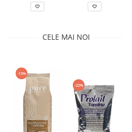
Capsule de Cafea
Cafea macinata
CELE MAI NOI
-13%
-22%