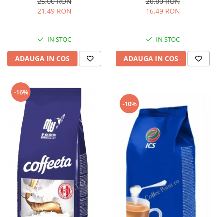
25,00 RON
20,00 RON
21,49 RON
16,49 RON
IN STOC
IN STOC
ADAUGA IN COS
ADAUGA IN COS
-16%
-10%