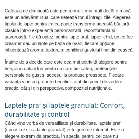
Cafeaua de dimineață este pentru mulți mai mult decât o rutină –
este un adevărat ritual care setează tonul întregii zile. Alegerea
tipului de lapte pentru cafea poate transforma această băutură
clasică într-o experiență personalizată, reconfortantă și
savuroasă. Fie că optezi pentru lapte praf, lapte lichid, un coffee
creamer sau un lapte pe bază de ovăz, fiecare opțiune
influențează aroma, textura și echilibrul gustului final din ceașcă.
Înainte de a decide care este cea mai potrivită alegere pentru
tine, ia în calcul frecvența cu care bei cafea, preferințele
personale de gust și accesul la produse proaspete. Fiecare
variantă vine cu propriile beneficii, atât din punct de vedere
practic, cât și din perspectiva compoziției nutriționale.
Laptele praf și laptele granulat: Confort,
durabilitate și control
Când vine vorba de versatilitate și durabilitate, laptele praf
(cunoscut și ca lapte granulat) este greu de întrecut. Este o
alegere extrem de practică, în special pentru cei care nu