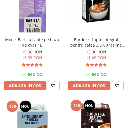
Bardezzi Lapte integral
Moelk Barista Lapte pe baza
pentru cafea 3,5% grasime
de ovaz 1L
UHT 1L
13,00 RON
19,50 RON
11,49 RON
16,99 RON
IN STOC
IN STOC
ADAUGA IN COS
ADAUGA IN COS
-19%
NOU
-16%
NOU