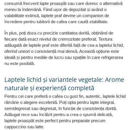
consumă frecvent lapte proaspăt sau care doresc o alternativă
mereu la îndemână. Fiind ușor de depozitat și având o
valabilitate extinsă, laptele praf devine un companion de
încredere pentru iubitorii de cafea care caută stabilitate.
În plus, poți doza cu precizie cantitatea dorită, obținând de
fiecare dată exact nivelul de cremozitate preferat. Textura
adăugată de laptele praf este diferită față de cea a laptelui lichid,
oferind uneori o consistență mai densă. Această opțiune este
ideală și pentru mediile de lucru sau spațiile în care refrigerarea
nu este posibilă.
Laptele lichid și variantele vegetale: Arome
naturale și experiență completă
Pentru cei care preferă o cafea cu gust fin, autentic, laptele lichid
rămâne o alegere excelentă. Poți opta pentru lapte integral,
semidegresat sau degresat, în funcție de consistența dorită.
Adăugat rece sau încălzit pentru a crea o spumă delicată,
laptele proaspăt este perfect pentru preparate precum
cappuccino sau latte.