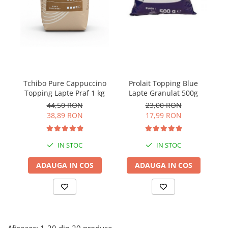
Tchibo Pure Cappuccino
Prolait Topping Blue
I
Topping Lapte Praf 1 kg
Lapte Granulat 500g
44,50 RON
23,00 RON
38,89 RON
17,99 RON
IN STOC
IN STOC
ADAUGA IN COS
ADAUGA IN COS