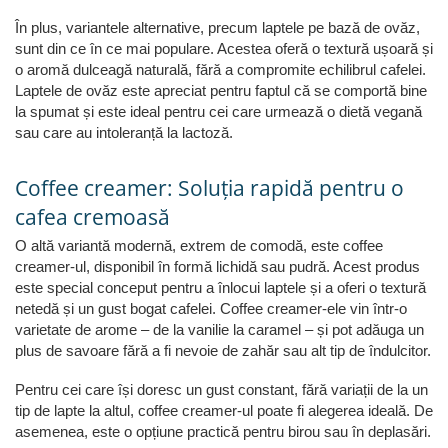
În plus, variantele alternative, precum laptele pe bază de ovăz,
sunt din ce în ce mai populare. Acestea oferă o textură ușoară și
o aromă dulceagă naturală, fără a compromite echilibrul cafelei.
Laptele de ovăz este apreciat pentru faptul că se comportă bine
la spumat și este ideal pentru cei care urmează o dietă vegană
sau care au intoleranță la lactoză.
Coffee creamer: Soluția rapidă pentru o
cafea cremoasă
O altă variantă modernă, extrem de comodă, este coffee
creamer-ul, disponibil în formă lichidă sau pudră. Acest produs
este special conceput pentru a înlocui laptele și a oferi o textură
netedă și un gust bogat cafelei. Coffee creamer-ele vin într-o
varietate de arome – de la vanilie la caramel – și pot adăuga un
plus de savoare fără a fi nevoie de zahăr sau alt tip de îndulcitor.
Pentru cei care își doresc un gust constant, fără variații de la un
tip de lapte la altul, coffee creamer-ul poate fi alegerea ideală. De
asemenea, este o opțiune practică pentru birou sau în deplasări.