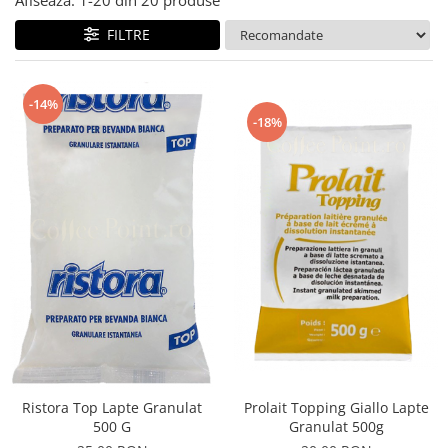
Afiseaza:
1-
20
din
20
produse
FILTRE
-14%
-18%
Ristora Top Lapte Granulat
Prolait Topping Giallo Lapte
500 G
Granulat 500g