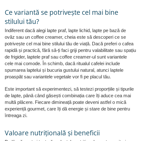
Ce variantă se potrivește cel mai bine
stilului tău?
Indiferent dacă alegi lapte praf, lapte lichid, lapte pe bază de
ovăz sau un coffee creamer, cheia este să descoperi ce se
potrivește cel mai bine stilului tău de viață. Dacă preferi o cafea
rapidă și practică, fără să-ți faci griji pentru valabilitate sau spațiu
de frigider, laptele praf sau coffee creamer-ul sunt variantele
cele mai comode. În schimb, dacă ritualul cafelei include
spumarea laptelui și bucuria gustului natural, atunci laptele
proaspăt sau variantele vegetale vor fi pe placul tău.
Este important să experimentezi, să testezi proporțiile și tipurile
de lapte, până când găsești combinația care îți aduce cea mai
multă plăcere. Fiecare dimineață poate deveni astfel o mică
experiență gourmet, care îți dă energie și stare de bine pentru
întreaga zi.
Valoare nutrițională și beneficii