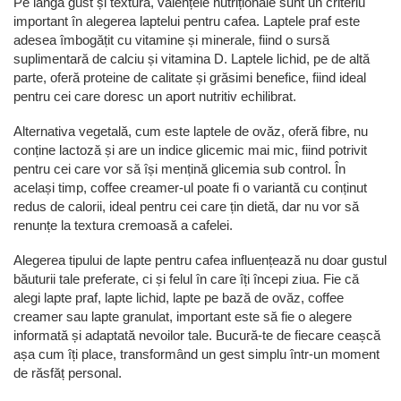
Pe lângă gust și textură, valențele nutriționale sunt un criteriu
important în alegerea laptelui pentru cafea. Laptele praf este
adesea îmbogățit cu vitamine și minerale, fiind o sursă
suplimentară de calciu și vitamina D. Laptele lichid, pe de altă
parte, oferă proteine de calitate și grăsimi benefice, fiind ideal
pentru cei care doresc un aport nutritiv echilibrat.
Alternativa vegetală, cum este laptele de ovăz, oferă fibre, nu
conține lactoză și are un indice glicemic mai mic, fiind potrivit
pentru cei care vor să își mențină glicemia sub control. În
același timp, coffee creamer-ul poate fi o variantă cu conținut
redus de calorii, ideal pentru cei care țin dietă, dar nu vor să
renunțe la textura cremoasă a cafelei.
Alegerea tipului de lapte pentru cafea influențează nu doar gustul
băuturii tale preferate, ci și felul în care îți începi ziua. Fie că
alegi lapte praf, lapte lichid, lapte pe bază de ovăz, coffee
creamer sau lapte granulat, important este să fie o alegere
informată și adaptată nevoilor tale. Bucură-te de fiecare ceașcă
așa cum îți place, transformând un gest simplu într-un moment
de răsfăț personal.