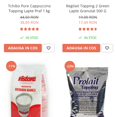
Regilait Topping 2 Green
Tchibo Pure Cappuccino
Lapte Granulat 500 G
Topping Lapte Praf 1 kg
19,00 RON
44,50 RON
17,49 RON
38,89 RON
IN STOC
IN STOC
ADAUGA IN COS
ADAUGA IN COS
-11%
-22%