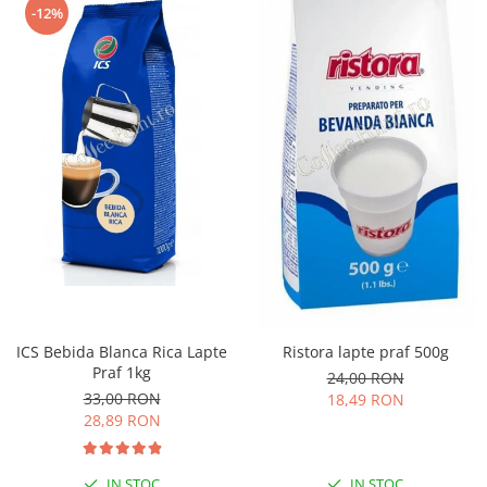
-12%
ICS Bebida Blanca Rica Lapte
Ristora lapte praf 500g
Praf 1kg
24,00 RON
33,00 RON
18,49 RON
28,89 RON
IN STOC
IN STOC