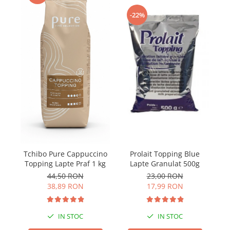
-22%
Prolait Topping Blue
Tchibo Pure Cappuccino
I
Lapte Granulat 500g
Topping Lapte Praf 1 kg
23,00 RON
44,50 RON
17,99 RON
38,89 RON
IN STOC
IN STOC