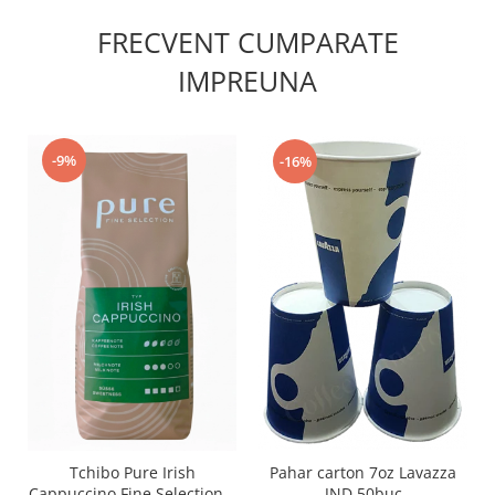
FRECVENT CUMPARATE
IMPREUNA
-9%
-16%
Pahar carton 7oz Lavazza
Tchibo Pure Irish
JND 50buc
Cappuccino Fine Selection 1