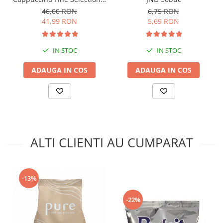
Kg
6,75 RON
46,00 RON
5,69 RON
41,99 RON
IN STOC
IN STOC
ADAUGA IN COS
ADAUGA IN COS
ALTI CLIENTI AU CUMPARAT
-13%
-22%