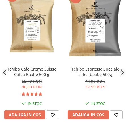
Tchibo Espresso Speciale
Tchibo Cafe Creme Suisse
cafea boabe 500g
Cafea Boabe 500 g
44,99 RON
53,43 RON
37,99 RON
46,89 RON
IN STOC
IN STOC
ADAUGA IN COS
ADAUGA IN COS