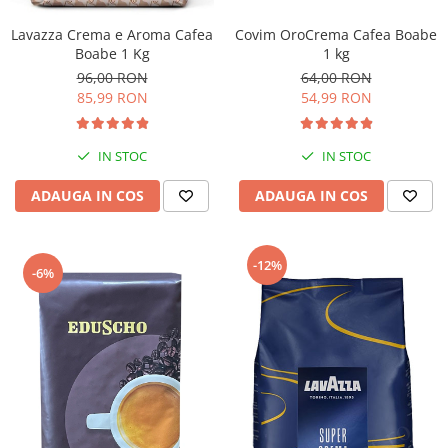
Covim OroCrema Cafea Boabe
Lavazza Crema e Aroma Cafea
1 kg
Boabe 1 Kg
64,00 RON
96,00 RON
54,99 RON
85,99 RON
IN STOC
IN STOC
ADAUGA IN COS
ADAUGA IN COS
-12%
-6%