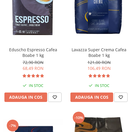
Eduscho Espresso Cafea
Lavazza Super Crema Cafea
Boabe 1 kg
Boabe 1 kg
72,90 RON
121,00 RON
68,49 RON
106,49 RON
IN STOC
IN STOC
ADAUGA IN COS
ADAUGA IN COS
-10%
-7%