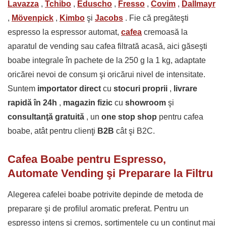
Lavazza
,
Tchibo
,
Eduscho
,
Fresso
,
Covim
,
Dallmayr
,
Mövenpick
,
Kimbo
şi
Jacobs
. Fie că pregăteşti
espresso la espressor automat,
cafea
cremoasă la
aparatul de vending sau cafea filtrată acasă, aici găseşti
boabe integrale în pachete de la 250 g la 1 kg, adaptate
oricărei nevoi de consum şi oricărui nivel de intensitate.
Suntem
importator direct
cu
stocuri proprii
,
livrare
rapidă în 24h
,
magazin fizic
cu
showroom
şi
consultanţă gratuită
, un
one stop shop
pentru cafea
boabe, atât pentru clienţi
B2B
cât şi B2C.
Cafea Boabe pentru Espresso,
Automate Vending şi Preparare la Filtru
Alegerea cafelei boabe potrivite depinde de metoda de
preparare şi de profilul aromatic preferat. Pentru un
espresso intens şi cremos, sortimentele cu un conţinut mai