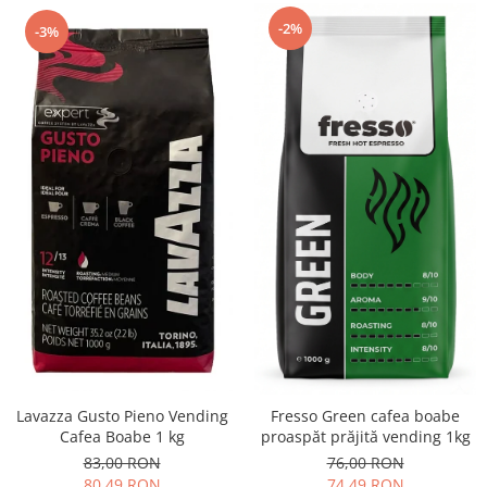
-2%
-3%
Lavazza Gusto Pieno Vending
Fresso Green cafea boabe
Cafea Boabe 1 kg
proaspăt prăjită vending 1kg
83,00 RON
76,00 RON
80,49 RON
74,49 RON