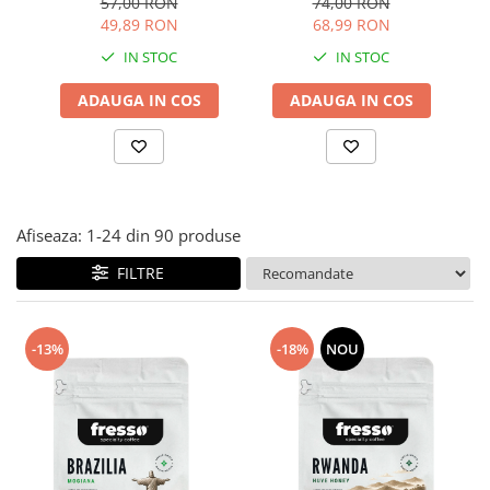
57,00 RON
74,00 RON
49,89 RON
68,99 RON
IN STOC
IN STOC
ADAUGA IN COS
ADAUGA IN COS
Afiseaza:
1-
24
din
90
produse
FILTRE
-13%
-18%
NOU