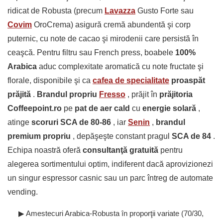
ridicat de Robusta (precum
Lavazza
Gusto Forte sau
Covim
OroCrema) asigură cremă abundentă şi corp
puternic, cu note de cacao şi mirodenii care persistă în
ceaşcă. Pentru filtru sau French press, boabele
100%
Arabica
aduc complexitate aromatică cu note fructate şi
florale, disponibile şi ca
cafea de specialitate
proaspăt
prăjită
.
Brandul propriu
Fresso
, prăjit în
prăjitoria
Coffeepoint.ro
pe
pat de aer cald
cu
energie solară
,
atinge
scoruri SCA de 80-86
, iar
Senin
,
brandul
premium propriu
, depăşeşte constant pragul
SCA de 84
.
Echipa noastră oferă
consultanţă gratuită
pentru
alegerea sortimentului optim, indiferent dacă aprovizionezi
un singur espressor casnic sau un parc întreg de automate
vending.
▶ Amestecuri Arabica-Robusta în proporţii variate (70/30,