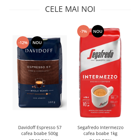
Capsule de Cafea
CELE MAI NOI
Cafea macinata
-7%
NOU
-12%
NOU
Ja
Davidoff Espresso 57
Segafredo Intermezzo
cafea boabe 500g
cafea boabe 1kg