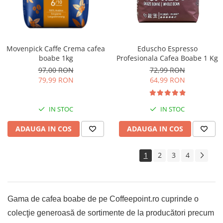
Movenpick Caffe Crema cafea
Eduscho Espresso
boabe 1kg
Profesionala Cafea Boabe 1 Kg
97,00 RON
72,99 RON
79,99 RON
64,99 RON
IN STOC
IN STOC
ADAUGA IN COS
ADAUGA IN COS
1
2
3
4
Gama de cafea boabe de pe Coffeepoint.ro cuprinde o
colecţie generoasă de sortimente de la producători precum