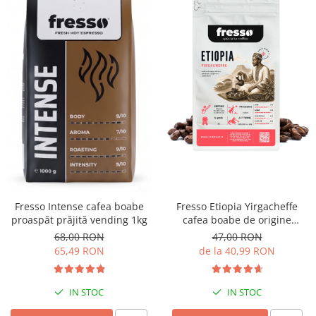
Fresso Intense cafea boabe
Fresso Etiopia Yirgacheffe
proaspăt prăjită vending 1kg
cafea boabe de origine
proaspăt prăjită
68,00 RON
47,00 RON
65,49 RON
de la 40,99 RON
IN STOC
IN STOC