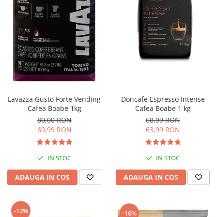
Doncafe Espresso Intense
Lavazza Gusto Forte Vending
Cafea Boabe 1 kg
Cafea Boabe 1kg
68,99 RON
80,00 RON
63,99 RON
69,99 RON
IN STOC
IN STOC
ADAUGA IN COS
ADAUGA IN COS
-12%
-16%