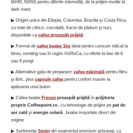
60/40, 50/50) pentru diferite intensităţi, de la prăjire medie la
dark roast
▶ Origini unice din Etiopia, Columbia, Brazilia şi Costa Rica,
cu note de citrice, ciocolată, fructe de pădure şi nuci,
disponibile ca
cafea
proaspăt prăjită
▶ Format de
cafea boabe 1kg
ideal pentru consum ridicat la
birou, vending sau în regim HoReCa, cu oferte la bax de 6
sau 8 pungi
▶ Alternative gata de preparare:
cafea măcinată
pentru filtru
şi ibric, plus
capsule cafea
pentru confort maxim la
apăsarea unui buton
▶ Cafea boabe
Fresso
proaspăt prăjită
în
prăjitoria
proprie Coffeepoint.ro
, cu tehnologie de prăjire pe
pat de
aer cald
şi
energie solară
, boabe importate direct din
origine
▶ Sortimente
Senin
din segmentul premium artizanal, cu