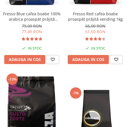
Fresso Blue cafea boabe 100%
Fresso Red cafea boabe
arabica proaspăt prăjită
proaspăt prăjită vending 1kg
vending 1kg
79,00 RON
66,00 RON
77,49 RON
61,50 RON
IN STOC
IN STOC
ADAUGA IN COS
ADAUGA IN COS
-13%
-7%