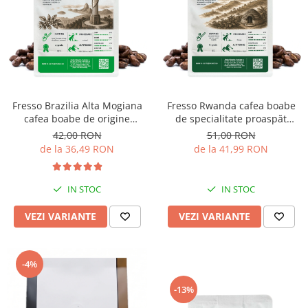
Fresso Brazilia Alta Mogiana
Fresso Rwanda cafea boabe
cafea boabe de origine
de specialitate proaspăt
proaspăt prăjită
prăjită
42,00 RON
51,00 RON
de la 36,49 RON
de la 41,99 RON
IN STOC
IN STOC
VEZI VARIANTE
VEZI VARIANTE
-4%
-13%