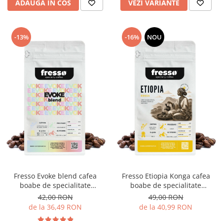
ADAUGA IN COS
VEZI VARIANTE
-13%
-16%
NOU
Fresso Evoke blend cafea
Fresso Etiopia Konga cafea
boabe de specialitate
boabe de specialitate
proaspăt prăjită
proaspăt prăjită
42,00 RON
49,00 RON
de la 36,49 RON
de la 40,99 RON