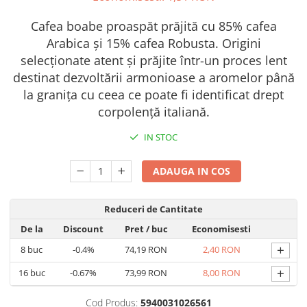
Capsule de Cafea
Cafea boabe proaspăt prăjită cu 85% cafea
Cafea macinata
Arabica și 15% cafea Robusta. Origini
selecționate atent și prăjite într-un proces lent
destinat dezvoltării armonioase a aromelor până
la granița cu ceea ce poate fi identificat drept
corpolență italiană.
IN STOC
ADAUGA IN COS
Reduceri de Cantitate
De la
Discount
Pret
/ buc
Economisesti
+
8
buc
-0.4%
74,19 RON
2,40 RON
+
16
buc
-0.67%
73,99 RON
8,00 RON
Cod Produs:
5940031026561