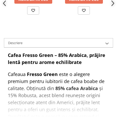
Descriere
Cafea Fresso Green – 85% Arabica, prăjire
lentă pentru arome echilibrate
Cafeaua
Fresso Green
este o alegere
premium pentru iubitorii de cafea boabe de
calitate. Obținută din
85% cafea Arabica
și
15% Robusta, acest blend reunește origini
selecționate atent din Americi, prăjite lent
pentru a oferi un gust intens și echilibrat.
Rezultatul este o ceașcă cu corp rotund și