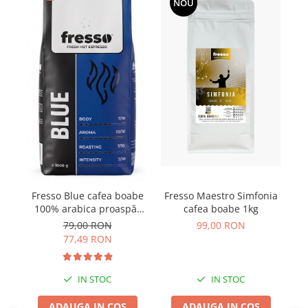
NOU
Fresso Blue cafea boabe
Fresso Maestro Simfonia
100% arabica proaspăt
cafea boabe 1kg
prăjită vending 1kg
79,00 RON
99,00 RON
77,49 RON
IN STOC
IN STOC
ADAUGA IN COS
ADAUGA IN COS