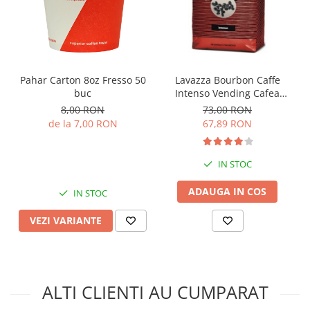
Pahar Carton 8oz Fresso 50
Lavazza Bourbon Caffe
buc
Intenso Vending Cafea
Boabe 1 Kg
8,00 RON
73,00 RON
de la 7,00 RON
67,89 RON
IN STOC
ADAUGA IN COS
IN STOC
VEZI VARIANTE
ALTI CLIENTI AU CUMPARAT