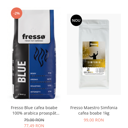
-2%
NOU
Fresso Maestro Simfonia
Fresso Blue cafea boabe
cafea boabe 1kg
100% arabica proaspăt
prăjită vending 1kg
99,00 RON
79,00 RON
77,49 RON