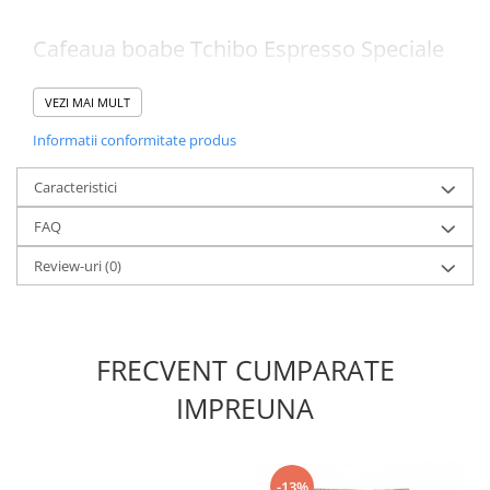
Cafeaua boabe Tchibo Espresso Speciale
este ambalata in pungi de 0.5 kg.
VEZI MAI MULT
Un bax contine 10 pungi.
Informatii conformitate produs
Caracteristici
FAQ
Review-uri
(0)
FRECVENT CUMPARATE
IMPREUNA
-13%