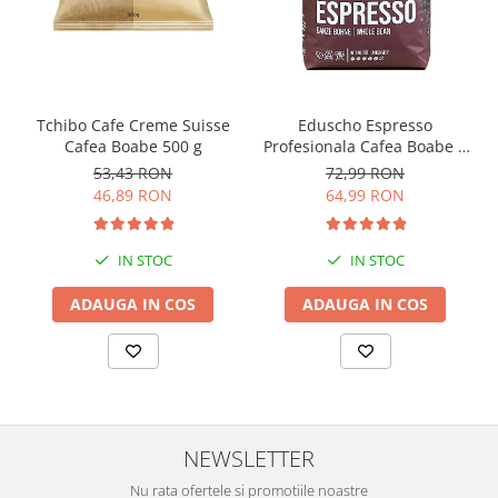
Tchibo Cafe Creme Suisse
Eduscho Espresso
Cafea Boabe 500 g
Profesionala Cafea Boabe 1
Kg
53,43 RON
72,99 RON
46,89 RON
64,99 RON
IN STOC
IN STOC
ADAUGA IN COS
ADAUGA IN COS
NEWSLETTER
Nu rata ofertele si promotiile noastre