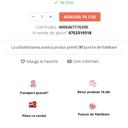
Capsule de Cafea
IN STOC
Cafea macinata
ADAUGA IN COS
Cod Produs:
4006067176395
Ai nevoie de ajutor?
0753319318
La achizitionarea acestui produs primiti
37
puncte de fidelitate
Adauga la Favorite
Cere informatii
Retur produse 14 zile
Transport gratuit*
Puncte de fidelitate
Plata cu cardul