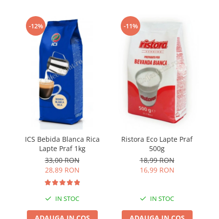
-12%
-11%
C
ICS Bebida Blanca Rica
Ristora Eco Lapte Praf
Lapte Praf 1kg
500g
33,00 RON
18,99 RON
28,89 RON
16,99 RON
IN STOC
IN STOC
ADAUGA IN COS
ADAUGA IN COS