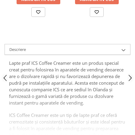
Descriere
Lapte praf ICS Coffee Creamer este un produs special
creat pentru folosirea în aparatele de vending deoarece
are o dizolvare rapidă și nu favorizează depunerea de
pudră pe instalațiile aparatului. Acesta este conceput de
cunoscuta companie ICS ce are sediul în Olanda și
furnizează o gamă variată de produse cu dizolvare
instant pentru aparatele de vending.
ICS Coffee Creamer este un tip de lapte praf ce oferă
cremozitate și consistență băuturilor și este ideal pentru
a fi folosit în aparatele de vending pentru prepararea
băuturilor de tip cappuccino, latte sau cafea cu lapte.