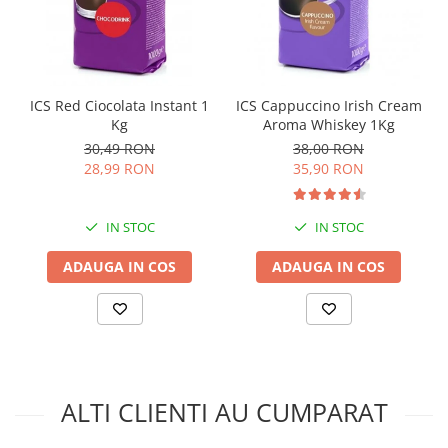
atmosferă protectoare, în pungi de 1 kg iar un bax
conține 6 pungi.
ICS Red Ciocolata Instant 1
ICS Cappuccino Irish Cream
Kg
Aroma Whiskey 1Kg
30,49 RON
38,00 RON
28,99 RON
35,90 RON
IN STOC
IN STOC
ADAUGA IN COS
ADAUGA IN COS
ALTI CLIENTI AU CUMPARAT