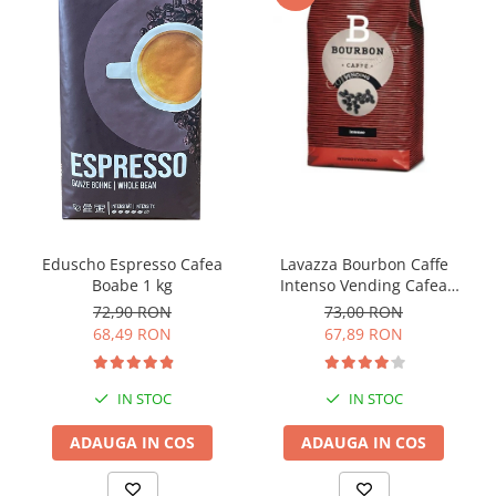
Eduscho Espresso Cafea
Lavazza Bourbon Caffe
Boabe 1 kg
Intenso Vending Cafea
Boabe 1 Kg
72,90 RON
73,00 RON
68,49 RON
67,89 RON
IN STOC
IN STOC
ADAUGA IN COS
ADAUGA IN COS