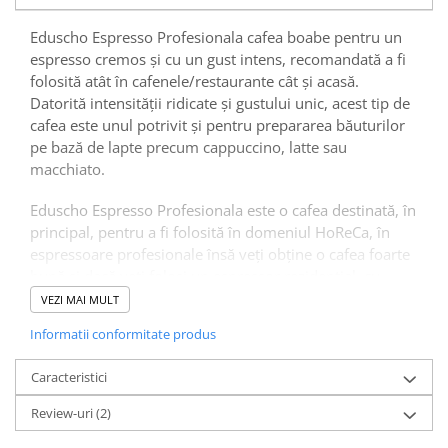
Eduscho Espresso Profesionala cafea boabe pentru un
espresso cremos și cu un gust intens, recomandată a fi
folosită atât în cafenele/restaurante cât și acasă.
Datorită intensității ridicate și gustului unic, acest tip de
cafea este unul potrivit și pentru prepararea băuturilor
pe bază de lapte precum cappuccino, latte sau
macchiato.
Eduscho Espresso Profesionala este o cafea destinată, în
principal, pentru a fi folosită în domeniul HoReCa, în
espressoare profesionale însă veți obține o cafea foarte
bună și dacă veți folosi un espressor rezidențial, cu
râșniță încorporată.
VEZI MAI MULT
Informatii conformitate produs
Boabele de cafea Eduscho Espresso sunt special prăjite
pentru a obține un espresso cu o cremă perfectă, un
Caracteristici
gust intens și o aroma bogată. Acest tip de cafea este un
blend de top, cu boabe de cafea atent selecționate și
Review-uri
(2)
prăjite astfel încât să își păstreze aroma pentru un timp