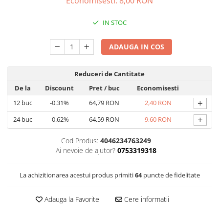
Economisesti:
8,00
RON
Capsule de Cafea
Cafea macinata
IN STOC
ADAUGA IN COS
Reduceri de Cantitate
De la
Discount
Pret
/ buc
Economisesti
+
12
buc
-0.31%
64,79 RON
2,40 RON
+
24
buc
-0.62%
64,59 RON
9,60 RON
Cod Produs:
4046234763249
Ai nevoie de ajutor?
0753319318
La achizitionarea acestui produs primiti
64
puncte de fidelitate
Adauga la Favorite
Cere informatii