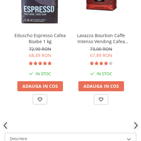
Lavazza Bourbon Caffe
Do
Eduscho Espresso Cafea
Intenso Vending Cafea
Boabe 1 kg
Boabe 1 Kg
73,00 RON
72,90 RON
67,89 RON
68,49 RON
IN STOC
IN STOC
ADAUGA IN COS
ADAUGA IN COS
Descriere