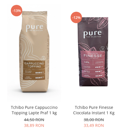
-13%
-12%
Tchibo Pure Finesse
Tchibo Pure Cappuccino
Ciocolata Instant 1 Kg
Topping Lapte Praf 1 kg
38,00 RON
44,50 RON
33,49 RON
38,89 RON