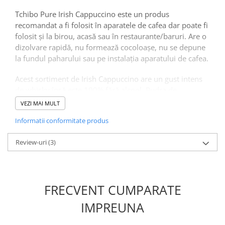
Tchibo Pure Irish Cappuccino este un produs
recomandat a fi folosit în aparatele de cafea dar poate fi
folosit și la birou, acasă sau în restaurante/baruri. Are o
dizolvare rapidă, nu formează cocoloașe, nu se depune
la fundul paharului sau pe instalația aparatului de cafea.
Acest sortiment de Irish Cappuccino are un gust intens
de whisky însă este 100% fără alcool. Pudra de
cappuccino conține lapte praf, cacao și cafea pentru o
VEZI MAI MULT
băutură intens aromată și gustoasă.
Informatii conformitate produs
Dozare:
Review-uri
(3)
Pentru a obține o băutură cu gust intens este
recomandat să folosiți
19 gr/150 ml
de apa fierbinte.
FRECVENT CUMPARATE
Mod de ambalare:
IMPREUNA
Tchibo Pure Irish Cappuccino Fine Selection este
ambalat în pungi de 1 kg iar un bax conține 10 pungi.