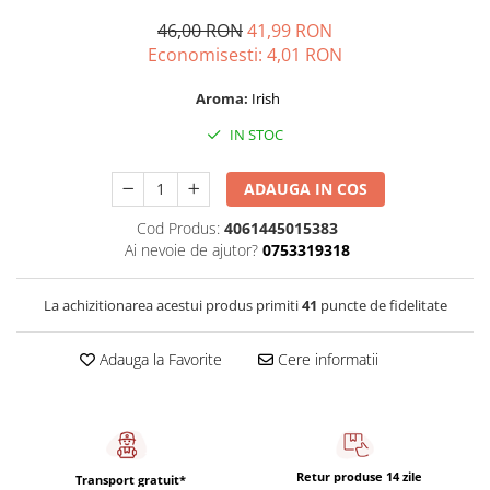
Capsule de Cafea
46,00 RON
41,99 RON
Cafea macinata
Economisesti:
4,01
RON
Aroma:
Irish
IN STOC
ADAUGA IN COS
Cod Produs:
4061445015383
Ai nevoie de ajutor?
0753319318
La achizitionarea acestui produs primiti
41
puncte de fidelitate
Adauga la Favorite
Cere informatii
Retur produse 14 zile
Transport gratuit*