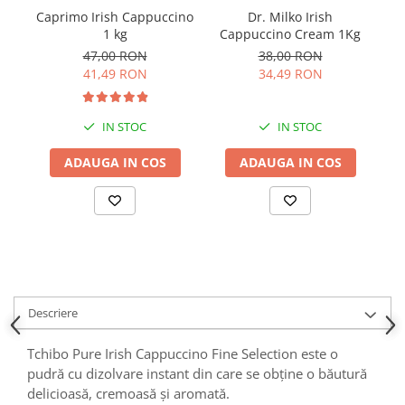
Caprimo Irish Cappuccino
Dr. Milko Irish
1 kg
Cappuccino Cream 1Kg
C
47,00 RON
38,00 RON
41,49 RON
34,49 RON
IN STOC
IN STOC
ADAUGA IN COS
ADAUGA IN COS
Descriere
Tchibo Pure Irish Cappuccino Fine Selection este o
pudră cu dizolvare instant din care se obține o băutură
delicioasă, cremoasă și aromată.