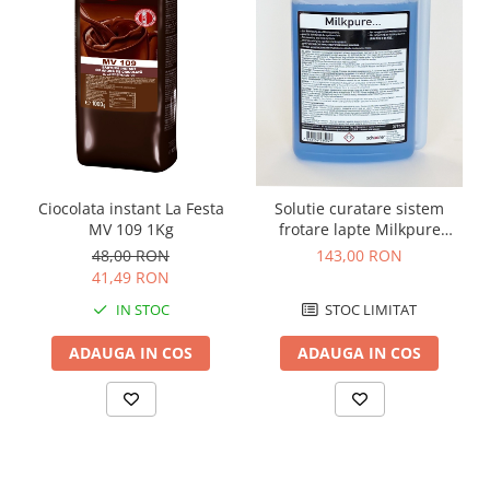
Macchiato sau Caramel Cappuccino) prin
combinarea cu espresso si lapte.
Public tinta:
Ideal pentru locatii unde se
doreste diversificarea meniului clasic de
cafea cu optiuni fara cofeina.
Produsul este ambalat in pungi de 1kg. Un
bax contine 10 pungi.
Ciocolata instant La Festa
Solutie curatare sistem
MV 109 1Kg
frotare lapte Milkpure
Schaerer WMF 1L
48,00 RON
143,00 RON
41,49 RON
IN STOC
STOC LIMITAT
ADAUGA IN COS
ADAUGA IN COS