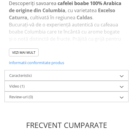
Descoperiți savoarea
cafelei boabe 100% Arabica
de origine din Columbia
, cu varietatea
Excelso
Caturra,
cultivată în regiunea
Caldas
.
Bucurați-vă de o experiență autentică cu cafeaua
boabe Columbia care te încântă cu arome bogate
și o notă distinctă de fructe. Prăjită cu grijă pentru
a evidenția caracteristicile sale unice, această cafea
vă va încânta simțurile.
VEZI MAI MULT
Informatii conformitate produs
Aceasta este o
cafea de specialitate,
cu
Certificare Q-Grade
și are scorul
80
pe o scară de
Caracteristici
la 1-100.
Video
(1)
Caracteristici:
Review-uri
(0)
Țară de origine: Columbia
Regiune: Caldas
Varietăți: Excelso Caturra
FRECVENT CUMPARATE
Procesare: Spălare
Altitudine: 1600-1800m