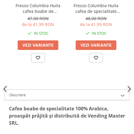
F
Fresso Columbia Huila
Fresso Columbia Huila
cafea boabe de
cafea de specialitate
specialitate proaspăt
decofeinizată proaspăt
47,00 RON
48,00 RON
prăjită și decofeinizată
prăjită și măcinată
de la 41,99 RON
de la 41,99 RON
IN STOC
IN STOC
VEZI VARIANTE
VEZI VARIANTE
Descriere
Cafea boabe de specialitate 100% Arabica,
proaspăt prăjită și distribuită de Vending Master
SRL.