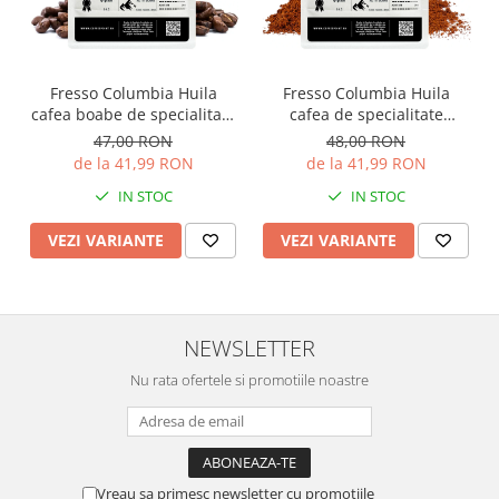
Fresso Columbia Huila
Fresso Columbia Huila
cafea boabe de specialitate
cafea de specialitate
proaspăt prăjită și
decofeinizată proaspăt
47,00 RON
48,00 RON
decofeinizată
prăjită și măcinată
de la 41,99 RON
de la 41,99 RON
IN STOC
IN STOC
VEZI VARIANTE
VEZI VARIANTE
NEWSLETTER
Nu rata ofertele si promotiile noastre
Vreau sa primesc newsletter cu promotiile