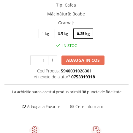
Capsule de Cafea
Tip
:
Cafea
Cafea macinata
Măcinătură
:
Boabe
Gramaj
:
1 kg
0.5 kg
0.25 kg
IN STOC
ADAUGA IN COS
Cod Produs:
5940031026301
Ai nevoie de ajutor?
0753319318
La achizitionarea acestui produs primiti
38
puncte de fidelitate
Adauga la Favorite
Cere informatii