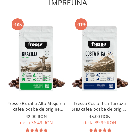
IMPREUNA
Note de cupping: zmeura, mure, caramel,
portocală
Aromă: 7.5
-13%
-11%
Corpolență: 9
Prăjire: 8
After taste: 8
Aciditate: 8
Această
cafea boabe de specialitate
este
disponibilă în variantele de
proaspăt prăjită,
măcinată sau verde
, la un gramaj de
250g, 500g și
1000g
. La
cafea măcinată
, există variantele pentru
ibric, espresso, moka pot, aeropress, filtru (v60) și
french press
, diferența constând în granulația
Fresso Brazilia Alta Mogiana
Fresso Costa Rica Tarrazu
măcinăturii.
cafea boabe de origine
SHB cafea boabe de origine
proaspăt prăjită
proaspăt prăjită
42,00 RON
45,00 RON
de la 36,49 RON
de la 39,99 RON