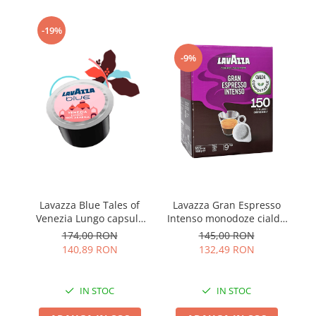
-19%
-9%
Lavazza Blue Tales of
Lavazza Gran Espresso
L
Venezia Lungo capsule
Intenso monodoze cialde
100buc
ESE 150buc
174,00 RON
145,00 RON
140,89 RON
132,49 RON
IN STOC
IN STOC