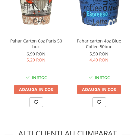
Diametru
– 38 mm
Înălțime
– 20 mm
Diametrul bazei
– 35 mm
Mod de ambalare:
Pahar Carton 6oz Paris 50
Pahar carton 4oz Blue
buc
Coffee 50buc
Capsulele Lavazza Gran Espresso sunt compatibile cu
6,90 RON
5,50 RON
espressoarele Lavazza Espresso Point si vin ambalate
5,29 RON
4,49 RON
câte 100 de capsule, câte 2 în cutie. Un bax conține 6
cutii.
IN STOC
IN STOC
ADAUGA IN COS
ADAUGA IN COS
ALTI CLIENTI AU CUMPARAT