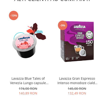
-19%
-9%
Lavazza Gran Espresso
Lavazza Blue Tales of
Intenso monodoze cialde
Venezia Lungo capsule
ESE 150buc
100buc
145,00 RON
174,00 RON
132,49 RON
140,89 RON