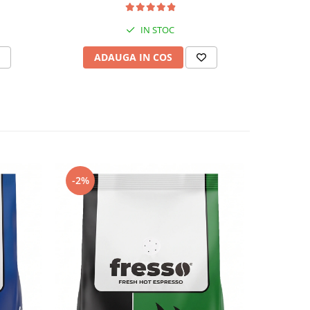
IN STOC
V
ADAUGA IN COS
-2%
-13%