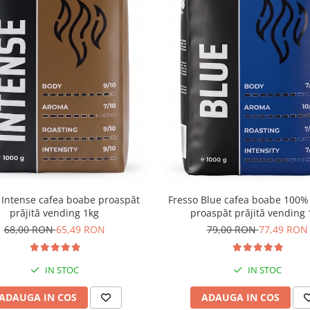
 Intense cafea boabe proaspăt
Fresso Blue cafea boabe 100%
prăjită vending 1kg
proaspăt prăjită vending 
68,00 RON
65,49 RON
79,00 RON
77,49 RON
IN STOC
IN STOC
ADAUGA IN COS
ADAUGA IN COS