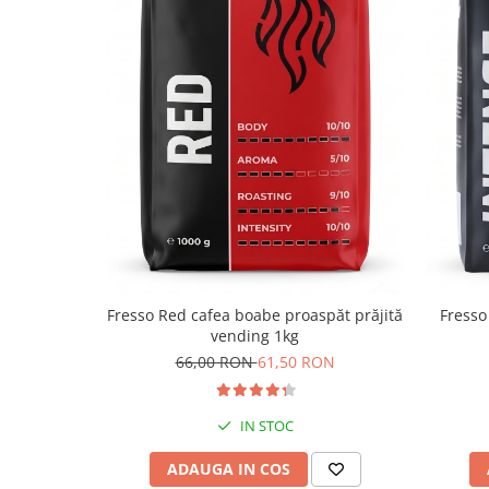
Fresso Red cafea boabe proaspăt prăjită
Fresso
vending 1kg
66,00 RON
61,50 RON
IN STOC
ADAUGA IN COS