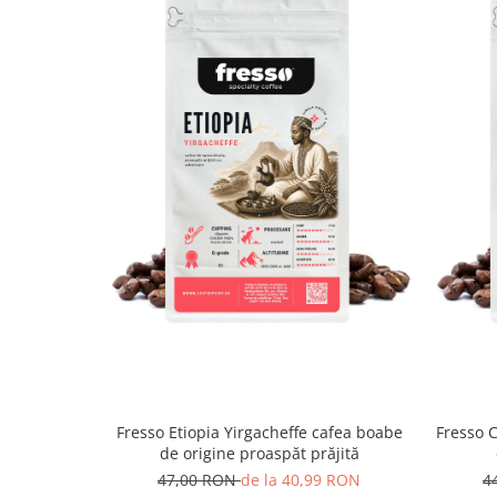
Este blendul ideal pentru cei care caută echilib
inovație, dintre familiar și surprinzător. O ca
fiecare înghițitură.
Acesta este un blend de
cafea de specialitate
și are scorul
83.5
pe o scară de la 1-100.
Caracteristici:
Altitudini:
1000-2000m
Note de cupping:
căpșune, coacăze negre, ca
fructe citrice, aftertaste lung
Aromă:
8.5
Corpolență:
8.5
Prăjire:
8
Fresso Etiopia Yirgacheffe cafea boabe
Fresso 
After taste:
9
de origine proaspăt prăjită
Aciditate:
8
47,00 RON
de la 40,99 RON
4