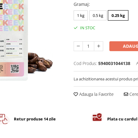
Gramaj
:
1 kg
0.5 kg
0.25 kg
IN STOC
ADAUG
Cod Produs:
5940031044138
La achizitionarea acestui produs pr
Adauga la Favorite
Cere 
Retur produse 14 zile
Plata cu cardul