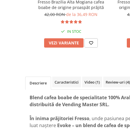
Fresso Brazilia Alta Mogiana cafea
Fresso
boabe de origine proaspăt prăjită
origi
42,00 RON
de la 36,49 RON
4
IN STOC
VEZI VARIANTE
Caracteristici
Video
(1)
Review-uri
(4)
Descriere
Blend cafea boabe de specialitate 100% Arab
distribuită de Vending Master SRL.
În inima prăjitoriei Fresso
, unde pasiunea pe
luat naștere
Evoke – un blend de cafea de sp