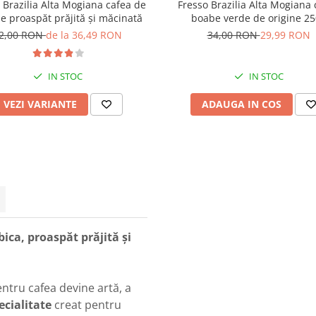
 Brazilia Alta Mogiana cafea de
Fresso Brazilia Alta Mogiana 
ne proaspăt prăjită și măcinată
boabe verde de origine 2
2,00 RON
de la 36,49 RON
34,00 RON
29,99 RON
IN STOC
IN STOC
VEZI VARIANTE
ADAUGA IN COS
ica, proaspăt prăjită și
ntru cafea devine artă, a
ecialitate
creat pentru