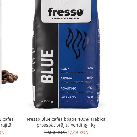
-18%
Fress
B cafea
Fresso Blue cafea boabe 100% arabica
speci
răjită
proaspăt prăjită vending 1kg
51,
RON
79,00 RON
77,49 RON