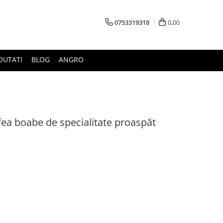
0753319318
0,00
OUTATI
BLOG
ANGRO
ea boabe de specialitate proaspăt