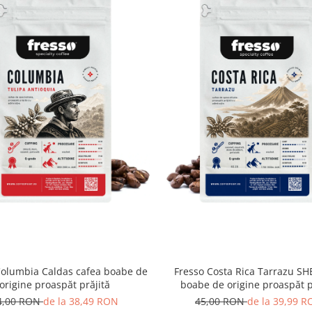
rul dintre tradiție și
fea care evocă emoție la
,
cu Certificare Q-Grade
ramel, alune pădure,
Columbia Caldas cafea boabe de
Fresso Costa Rica Tarrazu SH
origine proaspăt prăjită
boabe de origine proaspăt p
4,00 RON
de la 38,49 RON
45,00 RON
de la 39,99 