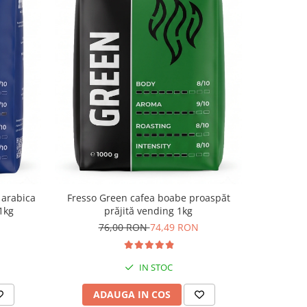
 arabica
Fresso Green cafea boabe proaspăt
Fresso Et
1kg
prăjită vending 1kg
de o
76,00 RON
74,49 RON
47,
IN STOC
ADAUGA IN COS
V