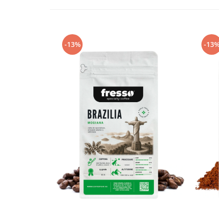
Capsule de Cafea
Cafea macinata
-13%
-13