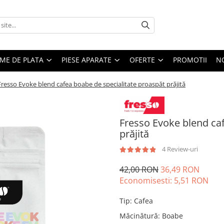
EME DE PLATA
PIESE APARATE
OFERTE
PROMOTII
N
Fresso Evoke blend cafea boabe de specialitate proaspăt prăjită
Fresso Evoke blend caf
prăjită
4 Review-uri
42,00 RON
36,49 RON
Economisesti:
5,51
RON
Tip
:
Cafea
Măcinătură
:
Boabe