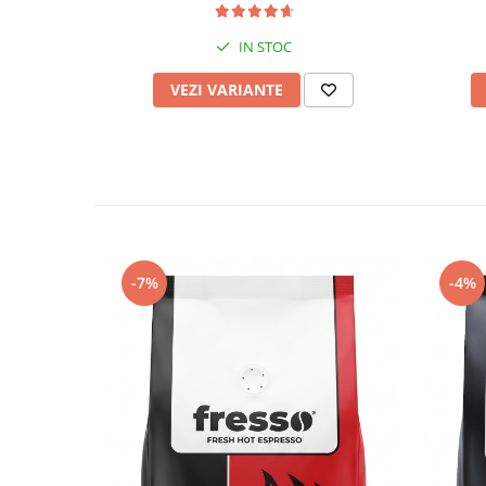
Această
cafea boabe de specialitate
este dis
250g, 500g și 1000g
.
IN STOC
VEZI VARIANTE
-7%
-4%