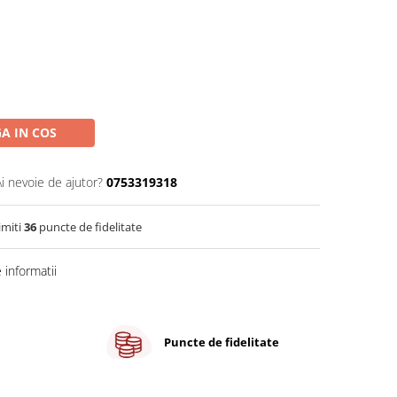
A IN COS
Ai nevoie de ajutor?
0753319318
imiti
36
puncte de fidelitate
informatii
Puncte de fidelitate