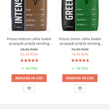
Fresso Intense cafea boabe
Fresso Green cafea boabe
proaspăt prăjită vending
proaspăt prăjită vending
1kg
1kg
68,00 RON
76,00 RON
65,49 RON
74,49 RON
IN STOC
IN STOC
ADAUGA IN COS
ADAUGA IN COS