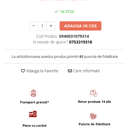
Capsule de Cafea
Cafea macinata
IN STOC
ADAUGA IN COS
Cod Produs:
5940031079314
Ai nevoie de ajutor?
0753319318
La achizitionarea acestui produs primiti
61
puncte de fidelitate
Adauga la Favorite
Cere informatii
Retur produse 14 zile
Transport gratuit*
Puncte de fidelitate
Plata cu cardul