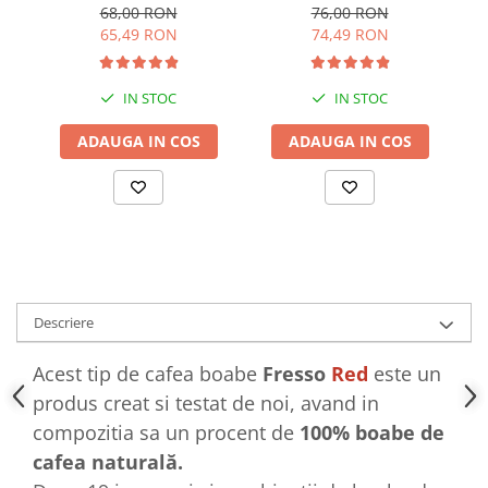
vending 1kg
1kg
68,00 RON
76,00 RON
65,49 RON
74,49 RON
IN STOC
IN STOC
ADAUGA IN COS
ADAUGA IN COS
Descriere
Acest tip de cafea boabe
Fresso
Red
este un
produs creat si testat de noi, avand in
compozitia sa un procent de
100% boabe de
cafea naturală.