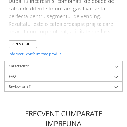
Dupa 19 incercari si combinatii de boabe de
cafea de diferite tipuri, am gasit varianta
perfecta pentru segmentul de vending.
Rezultatul este o cafea proaspat prajita care
dezvolta un corp hotarat, aciditate medie si
aroma fructata.
VEZI MAI MULT
Doza de cafea pe care o recomandam pentru
o portie de espresso este de
7 grame
de
Informatii conformitate produs
cafea proaspat macinata.
Caracteristici
Recomandam folosirea acestui sortiment de
FAQ
cafea in
aparatele de cafea automate.
Fresso Red este
disponibila in pungi de
Review-uri
(4)
1kg
si sunt 10 pungi pe bax.
FRECVENT CUMPARATE
IMPREUNA