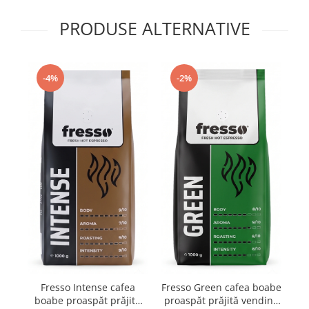
PRODUSE ALTERNATIVE
-4%
-2%
Fresso Intense cafea
Fresso Green cafea boabe
Fr
boabe proaspăt prăjită
proaspăt prăjită vending
1