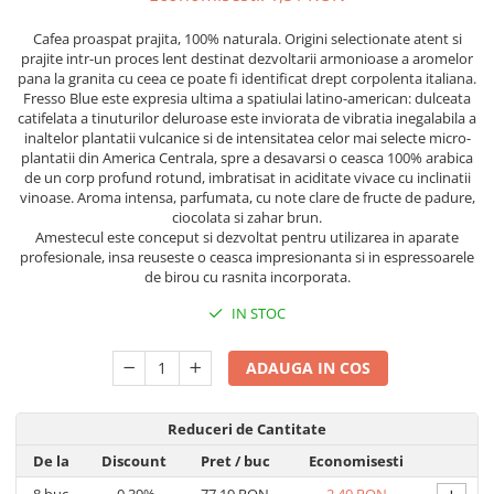
Capsule de Cafea
Cafea proaspat prajita, 100% naturala. Origini selectionate atent si
Cafea macinata
prajite intr-un proces lent destinat dezvoltarii armonioase a aromelor
pana la granita cu ceea ce poate fi identificat drept corpolenta italiana.
Fresso Blue este expresia ultima a spatiulai latino-american: dulceata
catifelata a tinuturilor deluroase este inviorata de vibratia inegalabila a
inaltelor plantatii vulcanice si de intensitatea celor mai selecte micro-
plantatii din America Centrala, spre a desavarsi o ceasca 100% arabica
de un corp profund rotund, imbratisat in aciditate vivace cu inclinatii
vinoase. Aroma intensa, parfumata, cu note clare de fructe de padure,
ciocolata si zahar brun.
Amestecul este conceput si dezvoltat pentru utilizarea in aparate
profesionale, insa reuseste o ceasca impresionanta si in espressoarele
de birou cu rasnita incorporata.
IN STOC
ADAUGA IN COS
Reduceri de Cantitate
De la
Discount
Pret
/ buc
Economisesti
8
buc
-0.39%
77,19 RON
2,40 RON