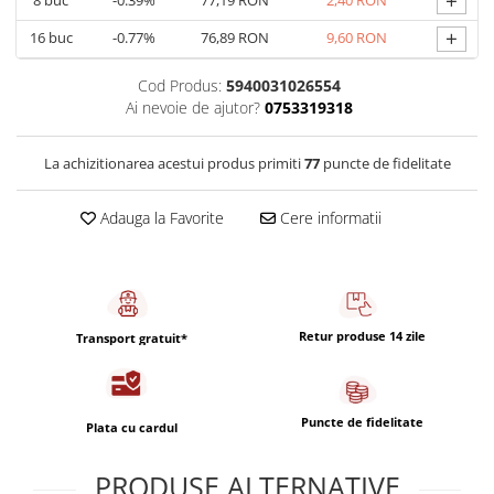
+
+
16
buc
-0.77%
76,89 RON
9,60 RON
Cod Produs:
5940031026554
Ai nevoie de ajutor?
0753319318
La achizitionarea acestui produs primiti
77
puncte de fidelitate
Adauga la Favorite
Cere informatii
Retur produse 14 zile
Transport gratuit*
Puncte de fidelitate
Plata cu cardul
PRODUSE ALTERNATIVE