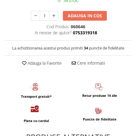
IN STOC
Capsule de Cafea
Cafea macinata
ADAUGA IN COS
Cod Produs:
060646
Ai nevoie de ajutor?
0753319318
La achizitionarea acestui produs primiti
34
puncte de fidelitate
Adauga la Favorite
Cere informatii
Retur produse 14 zile
Transport gratuit*
Puncte de fidelitate
Plata cu cardul