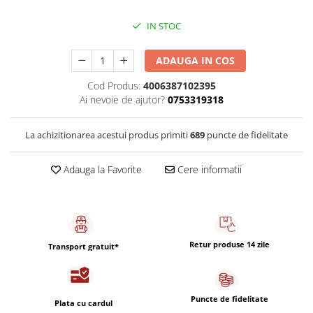
Capsule de Cafea
Cafea macinata
IN STOC
ADAUGA IN COS
Cod Produs:
4006387102395
Ai nevoie de ajutor?
0753319318
La achizitionarea acestui produs primiti
689
puncte de fidelitate
Adauga la Favorite
Cere informatii
Retur produse 14 zile
Transport gratuit*
Puncte de fidelitate
Plata cu cardul