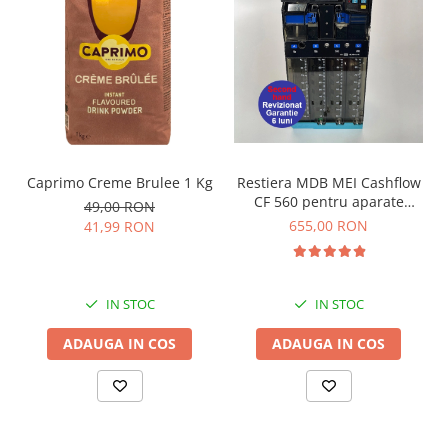
suportând o presiune maximă de 8,6 bari și
funcționând optim la temperaturi cuprinse
între 4 și 30 de grade Celsius.
Cu o capacitate impresionantă de filtrare de
2199-4000 de litri și un debit de 100 l/h, acest
filtru este o soluție de încredere și durabilă
Restiera MDB MEI Cashflow
Caprimo Creme Brulee 1 Kg
pentru nevoile dumneavoastră.
CF 560 pentru aparate
49,00 RON
cafea si snack
655,00 RON
41,99 RON
IN STOC
IN STOC
ADAUGA IN COS
ADAUGA IN COS