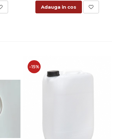
Adauga in cos
Ad
-15%