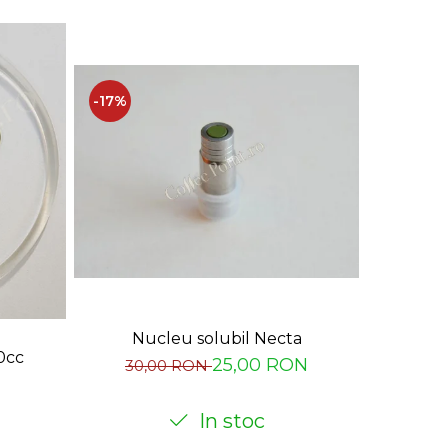
-17%
-7%
Nucleu solubil Necta
Sond
0cc
25,00 RON
30,00 RON
55
In stoc