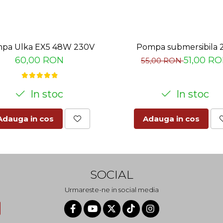
Pompa submersibila 
pa Ulka EX5 48W 230V
51,00 R
60,00 RON
55,00 RON
In stoc
In stoc
Adauga in cos
Adauga in cos
SOCIAL
Urmareste-ne in social media