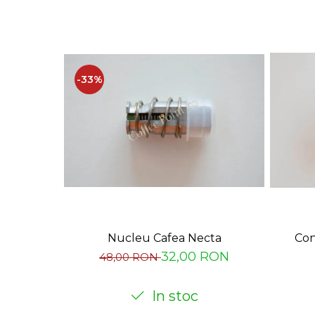
-33%
Nucleu Cafea Necta
Con
32,00 RON
48,00 RON
In stoc