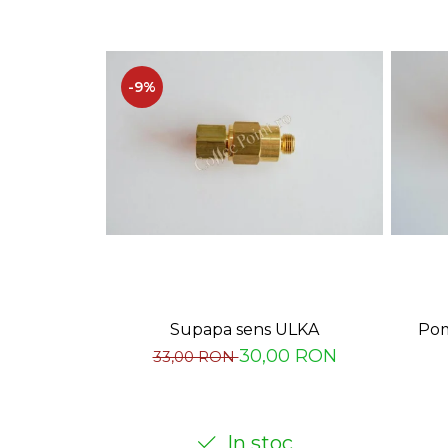
Capsule de Cafea
Cafea macinata
-9%
Supapa sens ULKA
Pom
30,00 RON
33,00 RON
In stoc