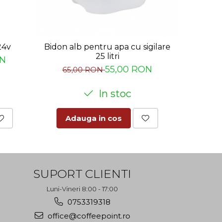
24v
Pomp
Bidon alb pentru apa cu sigilare
25 litri
ON
55,00 RON
65,00 RON
In stoc
Ad
Adauga in cos
SUPORT CLIENTI
Luni-Vineri 8:00 - 17:00
0753319318
office@coffeepoint.ro