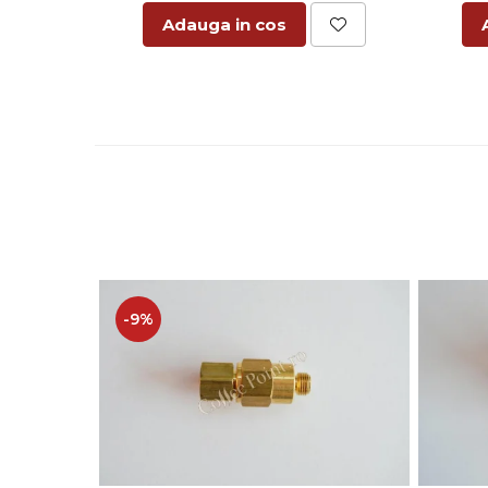
Adauga in cos
-9%