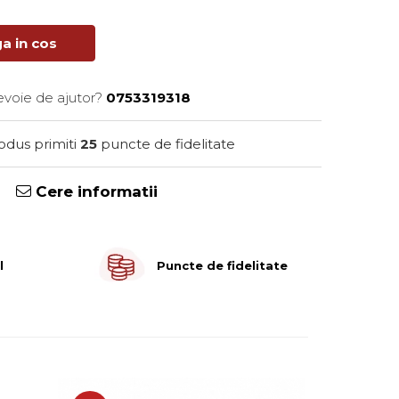
a in cos
evoie de ajutor?
0753319318
rodus primiti
25
puncte de fidelitate
Cere informatii
l
Puncte de fidelitate