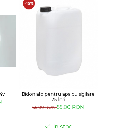
-15%
4v
Pompa 
Bidon alb pentru apa cu sigilare
25 litri
N
55,00 RON
65,00 RON
In stoc