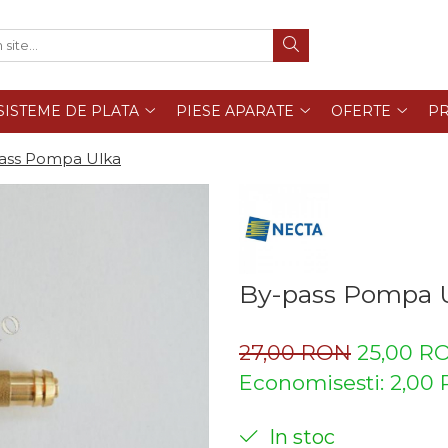
SISTEME DE PLATA
PIESE APARATE
OFERTE
PR
ass Pompa Ulka
By-pass Pompa 
27,00 RON
25,00 R
Economisesti:
2,00
In stoc