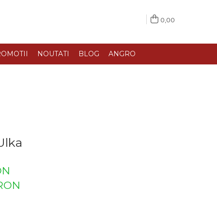
0,00
OMOTII
NOUTATI
BLOG
ANGRO
Ulka
ON
RON