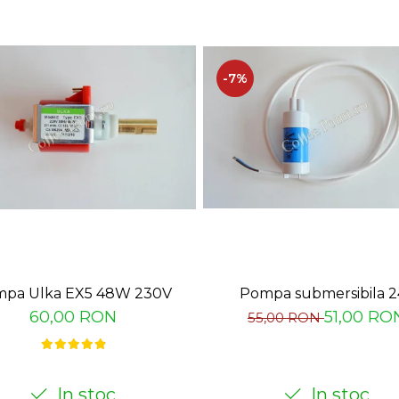
-7%
Pompa submersibila 2
pa Ulka EX5 48W 230V
51,00 RO
60,00 RON
55,00 RON
In stoc
In stoc