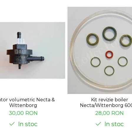
tor volumetric Necta &
Kit revizie boiler
Wittenborg
Necta/Wittenborg 60
30,00 RON
28,00 RON
In stoc
In stoc