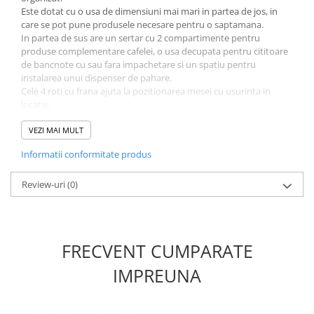
Este dotat cu o usa de dimensiuni mai mari in partea de jos, in
care se pot pune produsele necesare pentru o saptamana.
In partea de sus are un sertar cu 2 compartimente pentru
produse complementare cafelei, o usa decupata pentru cititoare
de bancnote cu sau fara impachetare si un spatiu pentru
instalarea unui dispenser de pahare.
Cele 4 roti cu frana ajuta la pozitionarea mesei cu usurinta in
locatie.
Dimensiuni:
Inaltime - 99cm
VEZI MAI MULT
Latime - 63cm
Informatii conformitate produs
Adancime - 58cm
Review-uri
(0)
FRECVENT CUMPARATE
IMPREUNA