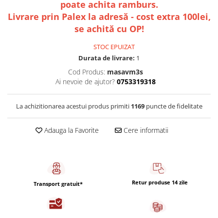
Capsule de Cafea
poate achita ramburs.
Livrare prin Palex la adresă - cost extra 100lei,
Cafea macinata
se achită cu OP!
STOC EPUIZAT
Durata de livrare:
1
Cod Produs:
masavm3s
Ai nevoie de ajutor?
0753319318
La achizitionarea acestui produs primiti
1169
puncte de fidelitate
Adauga la Favorite
Cere informatii
Retur produse 14 zile
Transport gratuit*