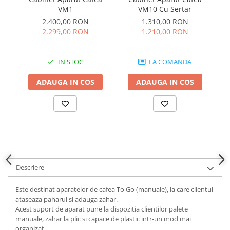
c
VM1
VM10 Cu Sertar
2.400,00 RON
1.310,00 RON
2.299,00 RON
1.210,00 RON
IN STOC
LA COMANDA
ADAUGA IN COS
ADAUGA IN COS
Descriere
Este destinat aparatelor de cafea To Go (manuale), la care clientul
ataseaza paharul si adauga zahar.
Acest suport de aparat pune la dispozitia clientilor palete
manuale, zahar la plic si capace de plastic intr-un mod mai
organizat.