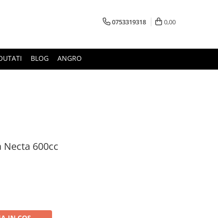
0753319318
0,00
OUTATI
BLOG
ANGRO
ra Necta 600cc
A IN COS