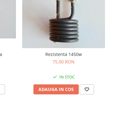
a
Bobina 
Rezistenta 1450w
Ne
75,00 RON
IN STOC
ADAU
ADAUGA IN COS