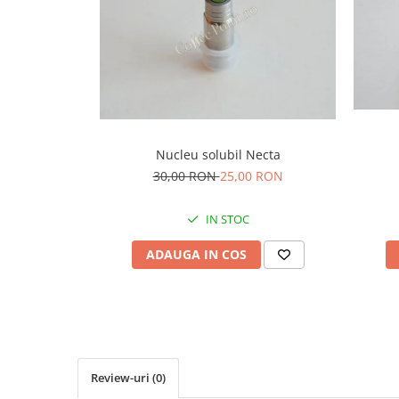
Capsule de Cafea
Cafea macinata
Nucleu solubil Necta
30,00 RON
25,00 RON
IN STOC
ADAUGA IN COS
Review-uri
(0)