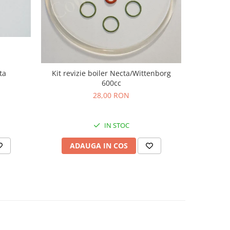
ta
Kit revizie boiler Necta/Wittenborg
600cc
28,00 RON
IN STOC
AD
ADAUGA IN COS