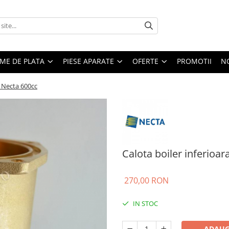
EME DE PLATA
PIESE APARATE
OFERTE
PROMOTII
N
a Necta 600cc
Calota boiler inferioa
270,00 RON
IN STOC
ADAUG