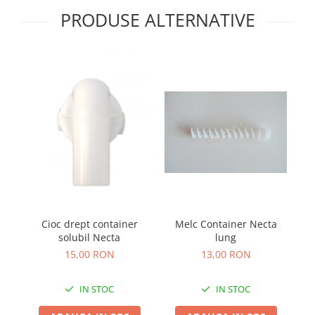
PRODUSE ALTERNATIVE
Melc Container Necta
Cioc drept container
Ba
lung
solubil Necta
13,00 RON
15,00 RON
IN STOC
IN STOC