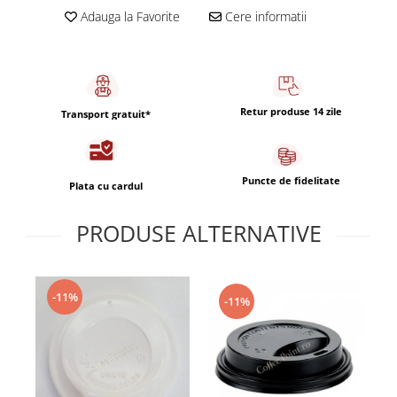
Capsule de Cafea
Adauga la Favorite
Cere informatii
Cafea macinata
Retur produse 14 zile
Transport gratuit*
Puncte de fidelitate
Plata cu cardul
PRODUSE ALTERNATIVE
-11%
-11%