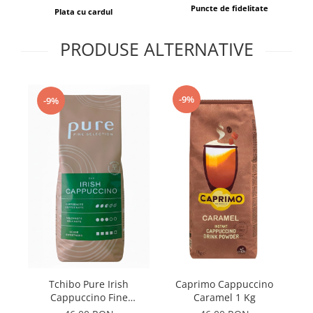
Puncte de fidelitate
Plata cu cardul
PRODUSE ALTERNATIVE
-9%
-9%
Tchibo Pure Irish
Caprimo Cappuccino
C
Cappuccino Fine
Caramel 1 Kg
Selection 1 Kg