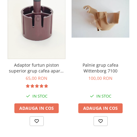
Palnie grup cafea
Adaptor furtun piston
Wittenborg 7100
superior grup cafea aparat
profesional Schaerer WMF
100,00 RON
65,00 RON
IN STOC
IN STOC
ADAUGA IN COS
ADAUGA IN COS