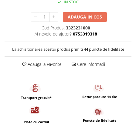
IN STOC
Capsule de Cafea
Cafea macinata
ADAUGA IN COS
Cod Produs:
3323231000
Ai nevoie de ajutor?
0753319318
La achizitionarea acestui produs primiti
44
puncte de fidelitate
Adauga la Favorite
Cere informatii
Retur produse 14 zile
Transport gratuit*
Puncte de fidelitate
Plata cu cardul