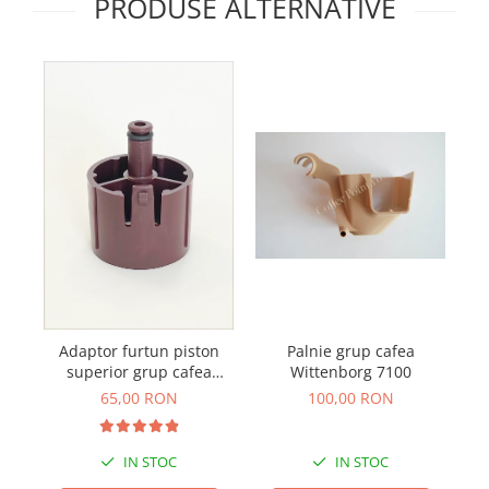
PRODUSE ALTERNATIVE
Adaptor furtun piston
Palnie grup cafea
superior grup cafea
Wittenborg 7100
aparat profesional
65,00 RON
100,00 RON
Schaerer WMF
IN STOC
IN STOC