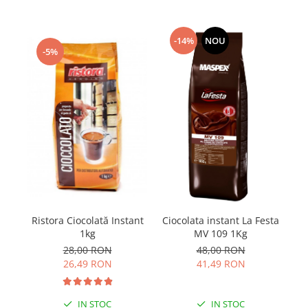
-14%
NOU
-5%
Ristora Ciocolată Instant
Ciocolata instant La Festa
1kg
MV 109 1Kg
28,00 RON
48,00 RON
26,49 RON
41,49 RON
IN STOC
IN STOC