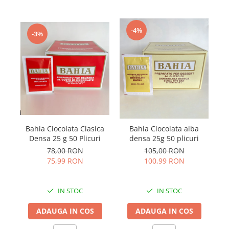
-4%
-3%
Bahia Ciocolata Clasica
Bahia Ciocolata alba
IC
Densa 25 g 50 Plicuri
densa 25g 50 plicuri
78,00 RON
105,00 RON
75,99 RON
100,99 RON
IN STOC
IN STOC
ADAUGA IN COS
ADAUGA IN COS