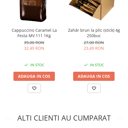
cafea).
Pentru un gust desavarsit se recomanda un
Cappuccino Caramel La
Zahăr brun la plic (stick) 4g
dozaj de 25 g de produs la 180 ml apa.
Festa MV 111 1Kg
250buc
39,00 RON
27,00 RON
Produsul este ambalat in pungi de 1kg. Un
32,49 RON
23,49 RON
bax contine 10 pungi.
IN STOC
IN STOC
ADAUGA IN COS
ADAUGA IN COS
ALTI CLIENTI AU CUMPARAT