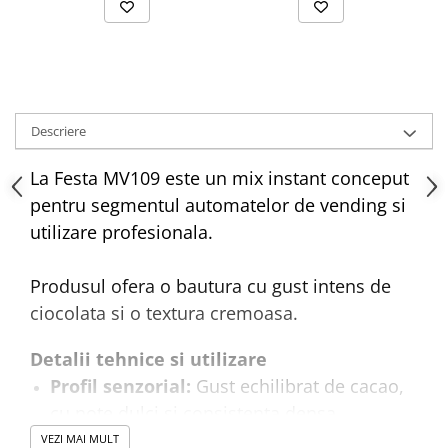
Descriere
La Festa MV109 este un mix instant conceput
pentru segmentul automatelor de vending si
utilizare profesionala.
Produsul ofera o bautura cu gust intens de
ciocolata si o textura cremoasa.
Detalii tehnice si utilizare
Profil senzorial:
Gust echilibrat de cacao,
cu note dulci si consistenta densa.
Solubilitate:
Pulberea este optimizata
VEZI MAI MULT