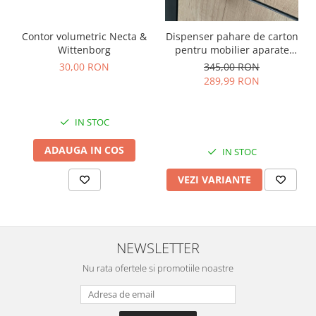
Dispenser pahare de carton
Contor volumetric Necta &
pentru mobilier aparate
Wittenborg
cafea
345,00 RON
30,00 RON
289,99 RON
IN STOC
ADAUGA IN COS
IN STOC
VEZI VARIANTE
NEWSLETTER
Nu rata ofertele si promotiile noastre