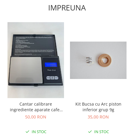
IMPREUNA
Kit Bucsa cu Arc piston
Cantar calibrare
inferior grup 9g
ingrediente aparate cafea
automate
35,00 RON
50,00 RON
IN STOC
IN STOC