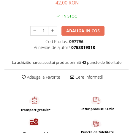
Capsule de Cafea
42,00 RON
Cafea macinata
IN STOC
ADAUGA IN COS
Cod Produs:
097796
Ai nevoie de ajutor?
0753319318
La achizitionarea acestui produs primiti
42
puncte de fidelitate
Adauga la Favorite
Cere informatii
Retur produse 14 zile
Transport gratuit*
Puncte de fidelitate