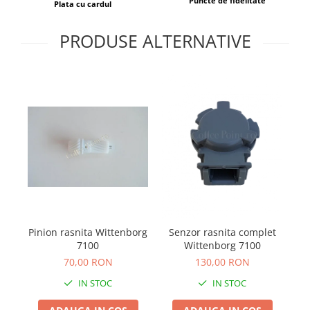
Puncte de fidelitate
Plata cu cardul
PRODUSE ALTERNATIVE
Ki
Pinion rasnita Wittenborg
Senzor rasnita complet
7100
Wittenborg 7100
70,00 RON
130,00 RON
IN STOC
IN STOC