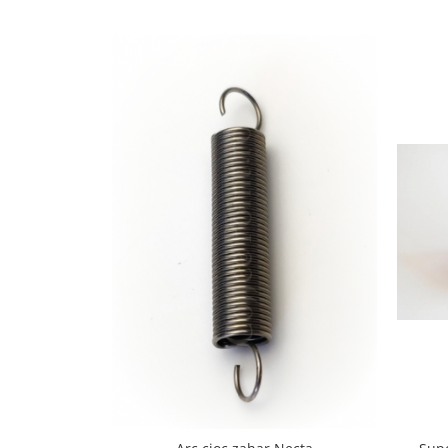
Capsule de Cafea
Cafea macinata