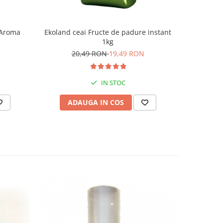
 Aroma
Ekoland ceai Fructe de padure instant
Pom
1kg
20,49 RON
19,49 RON
IN STOC
ADAUGA IN COS
AD