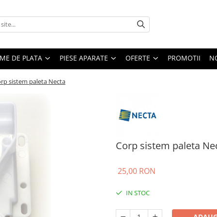
EME DE PLATA
PIESE APARATE
OFERTE
PROMOTII
N
rp sistem paleta Necta
Corp sistem paleta Ne
25,00 RON
IN STOC
ADAUG