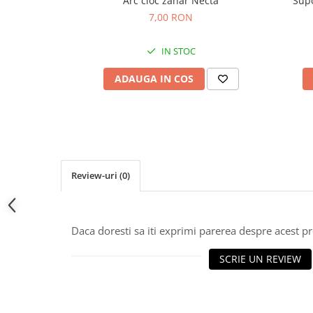
Supo
Arc cioc zahar Necta
7,00 RON
IN STOC
ADAUGA IN COS
Review-uri
(0)
Daca doresti sa iti exprimi parerea despre acest 
SCRIE UN REVIEW