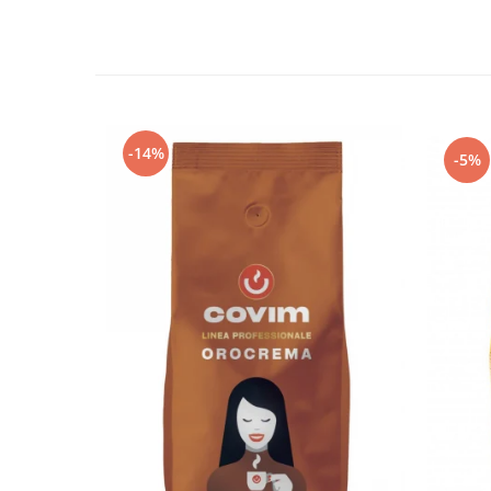
-14%
-5%