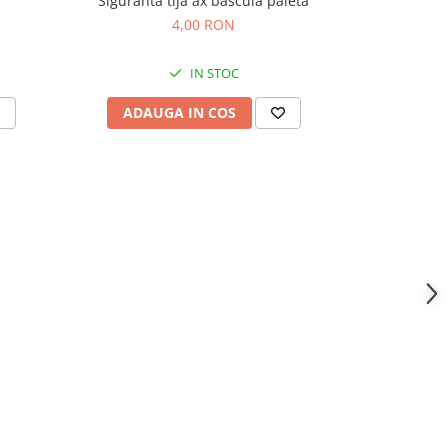
Siguranta tija ax bascula paleta
Parg
4,00 RON
IN STOC
ADAUGA IN COS
ADAU