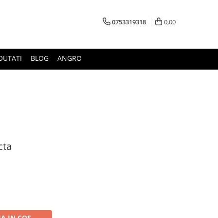
0753319318
0,00
OUTATI
BLOG
ANGRO
cta
A IN COS