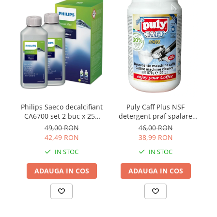
Philips Saeco decalcifiant
Puly Caff Plus NSF
CA6700 set 2 buc x 250
detergent praf spalare
ml
grup cafea 570g
49,00 RON
46,00 RON
42,49 RON
38,99 RON
IN STOC
IN STOC
ADAUGA IN COS
ADAUGA IN COS