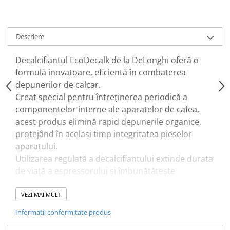
Descriere
Decalcifiantul EcoDecalk de la DeLonghi oferă o
formulă inovatoare, eficientă în combaterea
depunerilor de calcar.
Creat special pentru întreținerea periodică a
componentelor interne ale aparatelor de cafea,
acest produs elimină rapid depunerile organice,
protejând în același timp integritatea pieselor
aparatului.
Utilizarea regulată a decalcifiantului extinde durata
de viață a espressorului și îmbunătățește
performanța acestuia.
Fabricat din ingrediente de origine vegetală,
VEZI MAI MULT
EcoDecalk Mini are un ambalaj ecologic, realizat din
Informatii conformitate produs
materiale reciclate și hârtie certificată FSC,