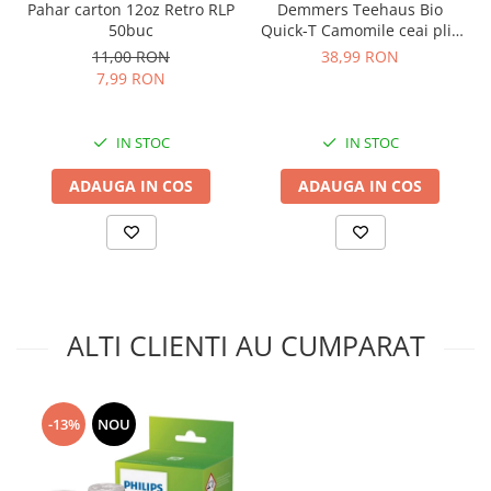
Demmers Teehaus Bio
Pahar carton 12oz Retro RLP
Quick-T Camomile ceai plic
50buc
mușețel 25buc
38,99 RON
11,00 RON
7,99 RON
IN STOC
IN STOC
ADAUGA IN COS
ADAUGA IN COS
ALTI CLIENTI AU CUMPARAT
-13%
NOU