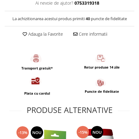
Capsule de Cafea
Ai nevoie de ajutor?
0753319318
Cafea macinata
La achizitionarea acestui produs primiti
40
puncte de fidelitate
Adauga la Favorite
Cere informatii
Retur produse 14 zile
Transport gratuit*
Puncte de fidelitate
Plata cu cardul
PRODUSE ALTERNATIVE
-15%
NOU
-13%
NOU