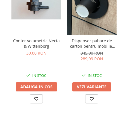
Contor volumetric Necta
Dispenser pahare de
& Wittenborg
carton pentru mobilier
aparate cafea
30,00 RON
345,00 RON
289,99 RON
IN STOC
IN STOC
ADAUGA IN COS
VEZI VARIANTE