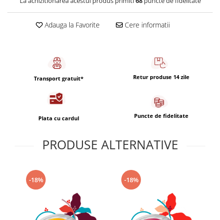
La achizitionarea acestui produs primiti
68
puncte de fidelitate
Capsule de Cafea
Cafea macinata
Adauga la Favorite
Cere informatii
Retur produse 14 zile
Transport gratuit*
Puncte de fidelitate
Plata cu cardul
PRODUSE ALTERNATIVE
-18%
-18%