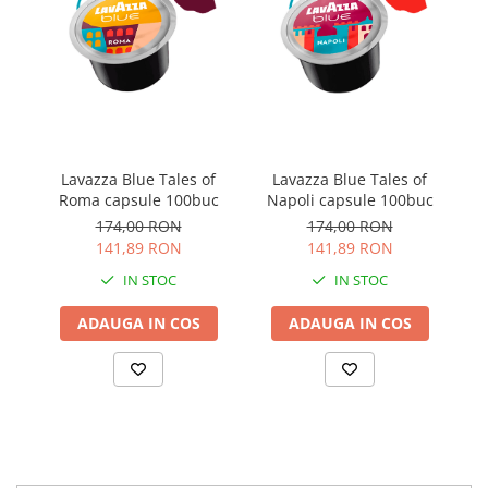
Lavazza Blue Tales of
Lavazza Blue Tales of
J
Roma capsule 100buc
Napoli capsule 100buc
C
ca
174,00 RON
174,00 RON
141,89 RON
141,89 RON
IN STOC
IN STOC
ADAUGA IN COS
ADAUGA IN COS