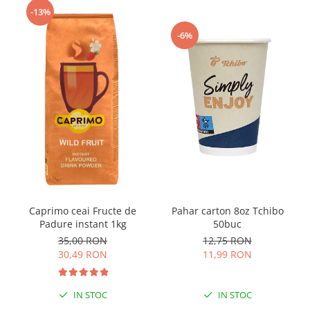
-13%
-6%
Caprimo ceai Fructe de
Pahar carton 8oz Tchibo
Padure instant 1kg
50buc
35,00 RON
12,75 RON
30,49 RON
11,99 RON
IN STOC
IN STOC