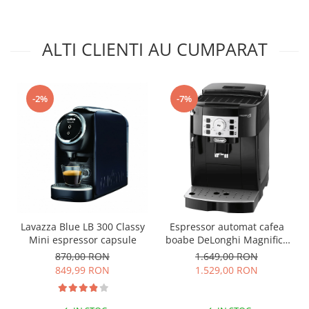
controlul temperaturii astfel că băuturile preparate nu vor avea
temperaturi mari ci vor fi preparate la o temperatură optimă.
ALTI CLIENTI AU CUMPARAT
-2%
-7%
Lavazza Blue LB 300 Classy
Espressor automat cafea
Mini espressor capsule
boabe DeLonghi Magnifica
S ECAM22.115.B
870,00 RON
1.649,00 RON
849,99 RON
1.529,00 RON