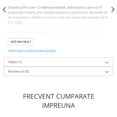
Dinamica Plus are 12 rețete presetate, delicioase și care vor fi
preparate instant, prin simpla apăsare a unui buton. Bucurați-vă
de experiența cafelei cu unul din cele mai bune espressoare de la
DeLonghi.
Datorită funcțiilor interactive unice, a funcției Smart One Touch,
aplicația Coffee Link și a profilului de utilizator, DeLonghi
Dinamica Plus duce prepararea cafelei la un alt nivel și permite o
VEZI MAI MULT
personalizare infinită.
Informatii conformitate produs
Specificații tehnice:
Video
(1)
Dimensiune (mm) -
236 x 429 x 348
Review-uri
(0)
Greutate
-
9.5 kg
Presiunea pompei
- 19 bar
Capacitatea recipientului pentru cafea boabe
- 300 gr
Capacitatea recipientului pentru apă
- 1.8 litri
FRECVENT CUMPARATE
Capacitatea recipientului pentru zaț
- 14 porții
Funcțiile espressorului
IMPREUNA
Espressorul Dinamica Plus are 12 rețete presetate care permit