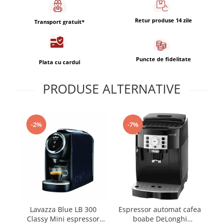
Capsule de Cafea
Cafea macinata
Retur produse 14 zile
Transport gratuit*
Puncte de fidelitate
Plata cu cardul
PRODUSE ALTERNATIVE
-2%
-7%
Lavazza Blue LB 300
Espressor automat cafea
Es
Classy Mini espressor
boabe DeLonghi