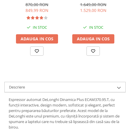
capsule
Magnifica S
870,00 RON
1.649,00 RON
ECAM22.115.B
849,99 RON
1.529,00 RON
IN STOC
IN STOC
ADAUGA IN COS
ADAUGA IN COS
Descriere
Espressor automat DeLonghi Dinamica Plus ECAM370.95.T, cu
funcții interactive, design modern, sofisticat și elegant, perfect
pentru prepararea băuturilor preferate. Acest model de la
DeLonghi este unul premium, cu râșniță încorporată și sistem de
spumare a laptelui care nu trebuie să lipsească din casă sau de la
birou.