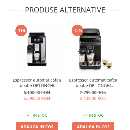
PRODUSE ALTERNATIVE
-11%
-24%
Espressor automat cafea
Espressor automat cafea
Es
boabe DE’LONGHI
boabe DE LONGHI
PrimaDonna SOUL ECAM
Magnifica Evo
6.100,00 RON
2.799,00 RON
610.55.SB
ECAM290.51.B
5.399,00 RON
2.139,00 RON
IN STOC
IN STOC
ADAUGA IN COS
ADAUGA IN COS