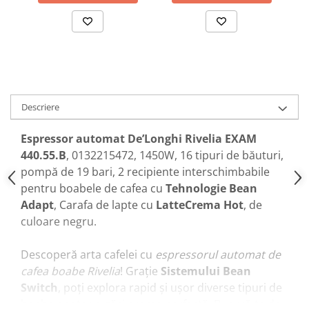
Descriere
Espressor automat De’Longhi Rivelia EXAM
440.55.B
, 0132215472, 1450W, 16 tipuri de băuturi,
pompă de 19 bari, 2 recipiente interschimbabile
pentru boabele de cafea cu
Tehnologie Bean
Adapt
, Carafa de lapte cu
LatteCrema Hot
, de
culoare negru.
Descoperă arta cafelei cu
espressorul automat de
cafea boabe Rivelia
! Grație
Sistemului Bean
Switch
, poți explora rapid și ușor diverse tipuri de
boabe pentru a găsi aroma perfectă. Bucură-te de