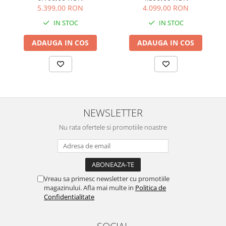
610.55.SB
5.399,00 RON
4.099,00 RON
IN STOC
IN STOC
ADAUGA IN COS
ADAUGA IN COS
NEWSLETTER
Nu rata ofertele si promotiile noastre
Vreau sa primesc newsletter cu promotiile
magazinului. Afla mai multe in
Politica de
Confidentialitate