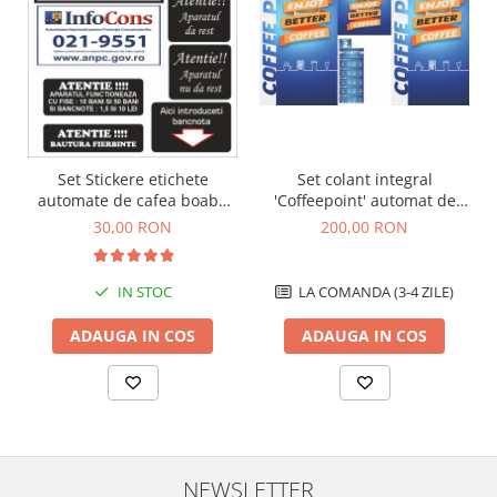
Set Stickere etichete
Set colant integral
automate de cafea boabe
'Coffeepoint' automat de
vending
cafea boabe Wittenborg
30,00 RON
200,00 RON
7100
IN STOC
LA COMANDA (3-4 ZILE)
ADAUGA IN COS
ADAUGA IN COS
NEWSLETTER