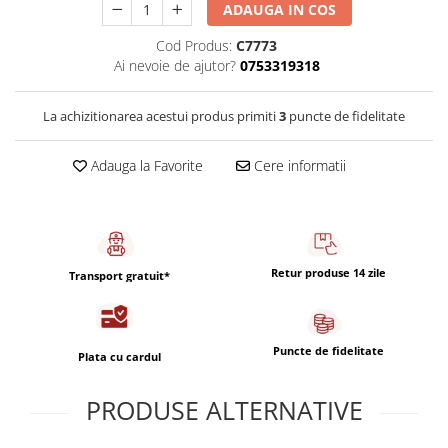
Capsule de Cafea
ADAUGA IN COS
Cafea macinata
Cod Produs:
C7773
Ai nevoie de ajutor?
0753319318
La achizitionarea acestui produs primiti
3
puncte de fidelitate
Adauga la Favorite
Cere informatii
Retur produse 14 zile
Transport gratuit*
Puncte de fidelitate
Plata cu cardul
PRODUSE ALTERNATIVE