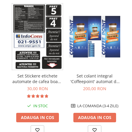
Se
Set Stickere etichete
Set colant integral
L
automate de cafea boabe
'Coffeepoint' automat de
vending
cafea boabe Wittenborg
30,00 RON
200,00 RON
7100
IN STOC
LA COMANDA (3-4 ZILE)
ADAUGA IN COS
ADAUGA IN COS