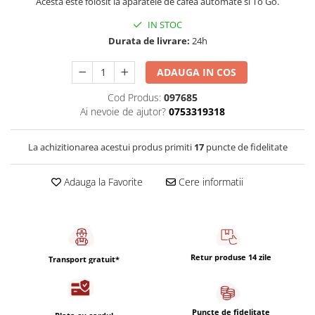
Acesta este folosit la aparatele de cafea automate si To Go.
Capsule de Cafea
IN STOC
Cafea macinata
Durata de livrare:
24h
ADAUGA IN COS
Cod Produs:
097685
Ai nevoie de ajutor?
0753319318
La achizitionarea acestui produs primiti
17
puncte de fidelitate
Adauga la Favorite
Cere informatii
Retur produse 14 zile
Transport gratuit*
Puncte de fidelitate