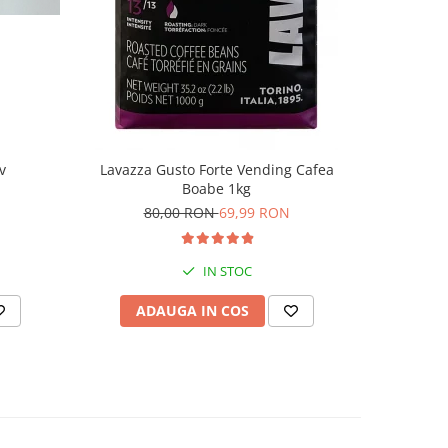
v
Lavazza Gusto Forte Vending Cafea
Tchibo Pu
Boabe 1kg
80,00 RON
69,99 RON
4
IN STOC
ADAUGA IN COS
AD