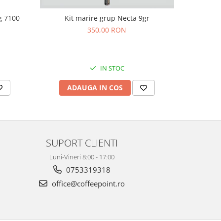
g 7100
Kit marire grup Necta 9gr
Trave
350,00 RON
IN STOC
ADAUGA IN COS
AD
SUPORT CLIENTI
Luni-Vineri 8:00 - 17:00
0753319318
office@coffeepoint.ro