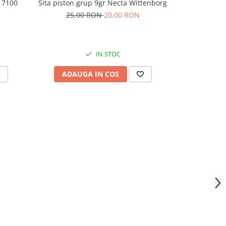
 7100
Sita piston grup 9gr Necta Wittenborg
Kit Bucsa cu 
25,00 RON
20,00 RON
IN STOC
ADAUGA IN COS
ADAU