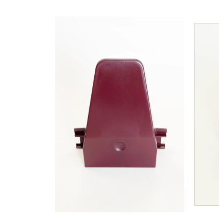
Capsule de Cafea
Cafea macinata