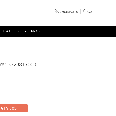
0753319318
0,00
OUTATI
BLOG
ANGRO
erer 3323817000
A IN COS