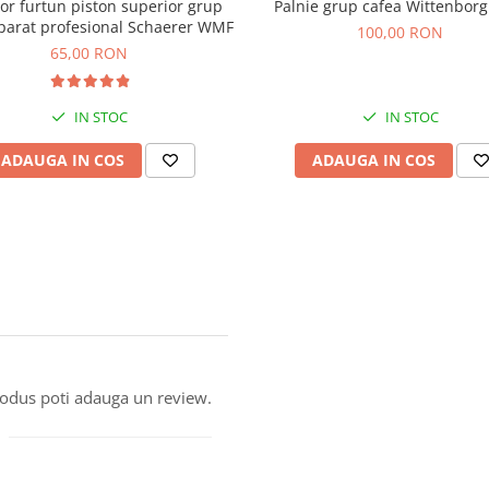
or furtun piston superior grup
Palnie grup cafea Wittenborg
parat profesional Schaerer WMF
100,00 RON
65,00 RON
IN STOC
IN STOC
ADAUGA IN COS
ADAUGA IN COS
produs poti adauga un review.