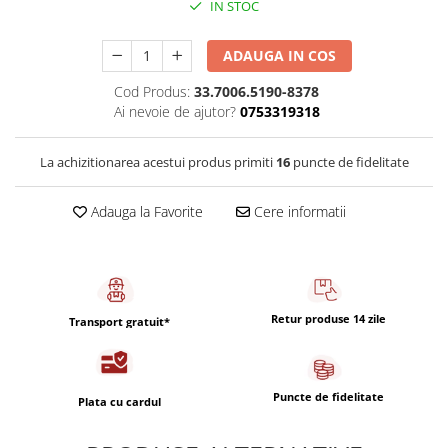
IN STOC
Capsule de Cafea
Cafea macinata
ADAUGA IN COS
Cod Produs:
33.7006.5190-8378
Ai nevoie de ajutor?
0753319318
La achizitionarea acestui produs primiti
16
puncte de fidelitate
Adauga la Favorite
Cere informatii
Retur produse 14 zile
Transport gratuit*
Puncte de fidelitate
Plata cu cardul