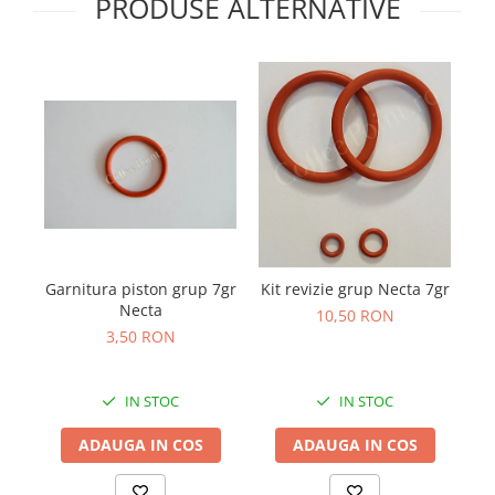
PRODUSE ALTERNATIVE
K
Garnitura piston grup 7gr
Kit revizie grup Necta 7gr
Necta
10,50 RON
3,50 RON
IN STOC
IN STOC
ADAUGA IN COS
ADAUGA IN COS